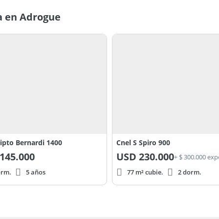
a en Adrogue
ipto Bernardi 1400
Cnel S Spiro 900
145.000
USD
230.000
+ $ 300.000 ex
orm.
5 años
77 m² cubie.
2 dorm.