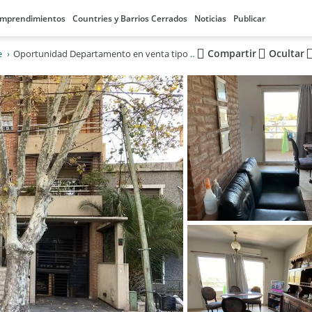
mprendimientos
Countries y Barrios Cerrados
Noticias
Publicar
Compartir
Ocultar
e
Oportunidad Departamento en venta tipo triplex - Centro de Adrogue