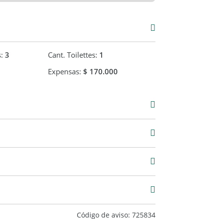
s:
3
Cant. Toilettes:
1
Expensas:
$ 170.000
000
Código de aviso: 725834