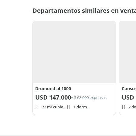
Departamentos similares en vent
Drumond al 1000
Conscr
USD
147.000
USD
+ $ 68.000 expensas
72 m² cubie.
1 dorm.
2 d