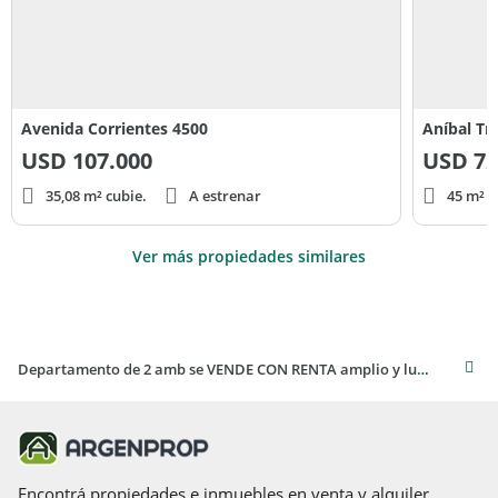
Avenida Corrientes 4500
Aníbal Tr
USD
107.000
USD
72
35,08 m² cubie.
A estrenar
45 m² c
Ver más propiedades similares
Departamento de 2 amb se VENDE CON RENTA amplio y luminoso en Almagro
Encontrá propiedades e inmuebles en venta y alquiler,