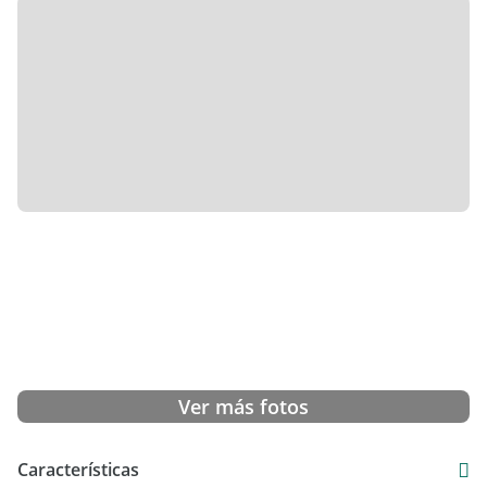
Tiene pisos de parquet en excelente estado, como se puede
observar en las imágenes.
A metros de avda Corrientes .
Excelente zona comercial con bares, teatros, escuelas,
transporte público, subte
Valor u$s 85.000
Ver más fotos
Características