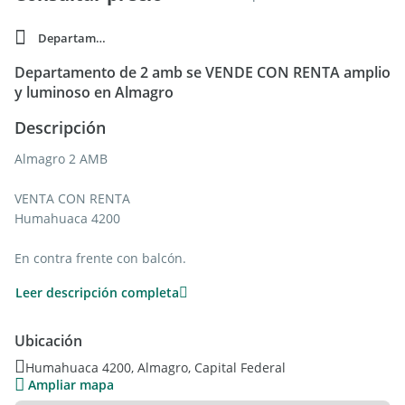
Departamento
Departamento de 2 amb se VENDE CON RENTA amplio
y luminoso en Almagro
Descripción
Almagro 2 AMB
VENTA CON RENTA
Humahuaca 4200
En contra frente con balcón.
Súper soleado y luminoso hecho a nuevo, con ambientes
Leer descripción completa
cómodos y amplios.
El edificio tiene una antigüedad 45años.
Ubicación
Cuenta con 45 m2 totales ( 5 de balcón)
Humahuaca 4200, Almagro, Capital Federal
Ampliar mapa
La cocina y el baño estám hecho a nuevos.