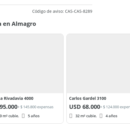
Código de aviso: CA5-CA5-8289
a en Almagro
a Rivadavia 4000
Carlos Gardel 3100
95.000
USD
68.000
+ $ 145.800 expensas
+ $ 124.000 expe
0 m² cubie.
5 años
32 m² cubie.
4 años