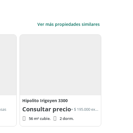
Ver más propiedades similares
Hipolito Irigoyen 3300
Consultar precio
nsas
+ $ 195.000 expensas
56 m² cubie.
2 dorm.