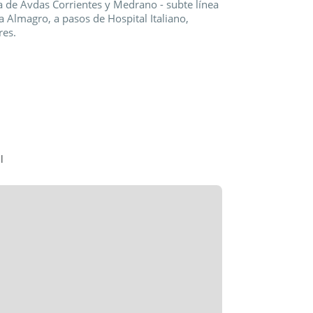
 de Avdas Corrientes y Medrano - subte línea
za Almagro, a pasos de Hospital Italiano,
res.
 acceso al patio.
l
 la suya? Llámenos y le ayudaremos. Desde
neas, matrícula 4285.
, los valores por m2 y la antigüedad del
iados, en nuestra web y demás sitios de
ientativo; el monto expresado de expensas
 del crecimiento inflacionario. Dichas