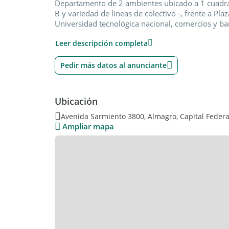
Departamento de 2 ambientes ubicado a 1 cuadra
B y variedad de líneas de colectivo -, frente a Pla
Universidad tecnológica nacional, comercios y ba
Leer descripción completa
Planta b aja al frente.
Amplio iving comedor.
Pedir más datos al anunciante
Dormitorio con placard.
Ubicación
Cocina con mueble bajo mesada y despensero, con
Avenida Sarmiento 3800, Almagro, Capital Federa
Lavadero independiente.
Ampliar mapa
Baño completo.
¿Le interesa comprar esta propiedad y no vendió
1976 somos especialistas en operaciones simultá
Las medidas parciales, totales y de cada ambiente
edificio expuestas aquí, en mails y whatsapp env
publicación, son aproximados y al solo efecto or
puede sufrir modificaciones importantes producto