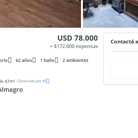
USD 78.000
Contactá a
+ $172.000 expensas
orio
62 años
1 baño
2 ambientes
|
de 47m²
Generado por IA
Almagro