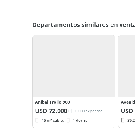
Departamentos similares en vent
Aníbal Troilo 900
Avenid
USD
72.000
USD
+ $ 50.000 expensas
45 m² cubie.
1 dorm.
36,2