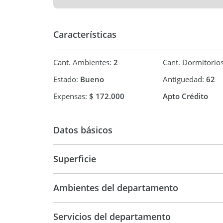
situaciones deberán ser confirmadas por la pers
correspondiente, sin que ello comprometa contra
Las fotos no son vinculantes ni contractuales. Acc
Características
Cant. Ambientes:
2
Cant. Dormitorio
Estado:
Bueno
Antiguedad:
62
Expensas:
$ 172.000
Apto Crédito
Datos básicos
Venta
USD 78.0
Superficie
47 m2
Ambientes del departamento
Servicios del departamento