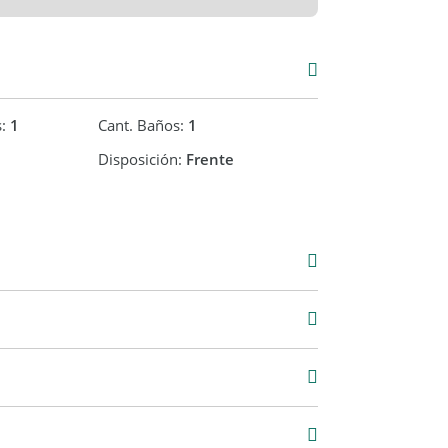
ona interesada con la documentación
ctualmente a Cabildo 500 y a su matriculado.
esible.
s:
1
Cant. Baños:
1
Disposición:
Frente
00
12 m2
60 m2