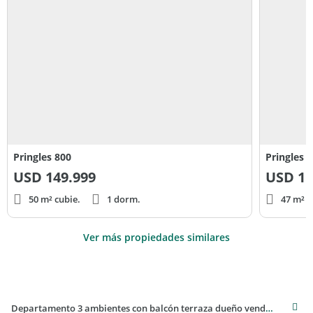
Pringles 800
Pringles 
USD
149.999
USD
15
50 m² cubie.
1 dorm.
47 m² c
Ver más propiedades similares
Departamento 3 ambientes con balcón terraza dueño vende sin comisión en Almagro