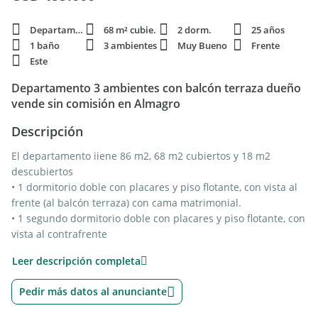
Departamento
68 m² cubie.
2 dorm.
25 años
1 baño
3 ambientes
Muy Bueno
Frente
Este
Departamento 3 ambientes con balcón terraza dueño
vende sin comisión en Almagro
Descripción
El departamento iiene 86 m2, 68 m2 cubiertos y 18 m2
descubiertos
• 1 dormitorio doble con placares y piso flotante, con vista al
frente (al balcón terraza) con cama matrimonial.
• 1 segundo dormitorio doble con placares y piso flotante, con
vista al contrafrente
• Living comedor de 25 m2 con salida a balcón terraza de 18
Leer descripción completa
m2 con vista a la calle, con piso de porcelanato y aire
acondicionado.
Pedir más datos al anunciante
• Baño completo con bañera y ducha.
• Cocina completa con amoblamiento con espacio para