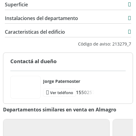
Superficie
Venta
68 m2
USD 199.000
Instalaciones del departamento
18 m2
86 m2
Caracteristicas del edificio
9
Código de aviso: 213279_7
6
Entre Medianeras
Contactá al dueño
Bueno
Vista ciudad
Jorge Paternoster
1550257
Ver teléfono
Departamentos similares en venta en Almagro