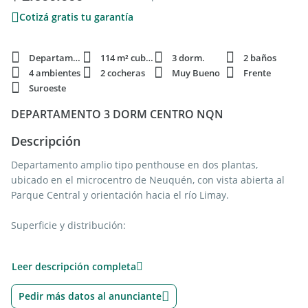
Cotizá gratis tu garantía
Departamento
114 m² cubie.
3 dorm.
2 baños
4 ambientes
2 cocheras
Muy Bueno
Frente
Suroeste
DEPARTAMENTO 3 DORM CENTRO NQN
Descripción
Departamento amplio tipo penthouse en dos plantas,
ubicado en el microcentro de Neuquén, con vista abierta al
Parque Central y orientación hacia el río Limay.
Superficie y distribución:
Planta Baja:
Leer descripción completa
* Living comedor con salida a balcón
Pedir más datos al anunciante
* Cocina independiente