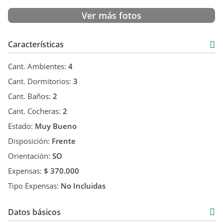
* Calefacción por estufas
Ver más fotos
Ubicación estratégica en el microcentro, con cercanía a áreas
comerciales, administrativas y espacios verdes.
Características
Apto crédito hipotecario.
Consúltanos vía WhatsApp al
Cant. Ambientes:
4
Las medidas publicadas son estimativas y podrán diferir de
las reales; las mismas serán verificadas con la
Cant. Dormitorios:
3
documentación respaldatoria.
Cant. Baños:
2
Cant. Cocheras:
2
Estado:
Muy Bueno
Disposición:
Frente
Orientación:
SO
Expensas:
$ 370.000
Tipo Expensas:
No Incluidas
Datos básicos