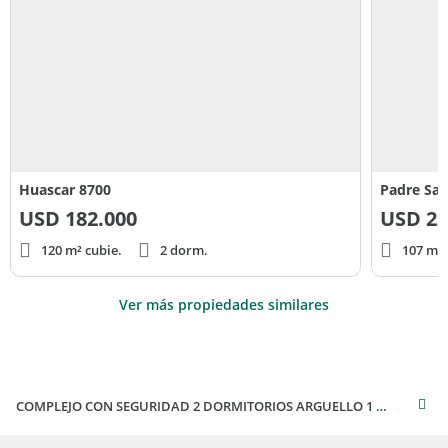
Huascar 8700
Padre San
USD
182.000
USD
22
120 m² cubie.
2 dorm.
107 m² 
Ver más propiedades similares
COMPLEJO CON SEGURIDAD 2 DORMITORIOS ARGUELLO 1 ER PISO