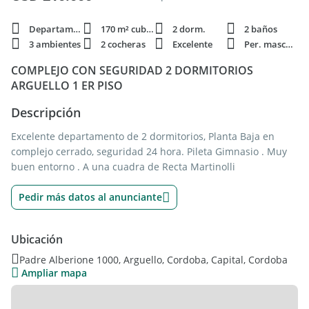
Departamento
170 m² cubie.
2 dorm.
2 baños
3 ambientes
2 cocheras
Excelente
Per. mascota
COMPLEJO CON SEGURIDAD 2 DORMITORIOS
ARGUELLO 1 ER PISO
Descripción
Excelente departamento de 2 dormitorios, Planta Baja en
complejo cerrado, seguridad 24 hora. Pileta Gimnasio . Muy
buen entorno . A una cuadra de Recta Martinolli
Pedir más datos al anunciante
Ubicación
Padre Alberione 1000, Arguello, Cordoba, Capital, Cordoba
Ampliar mapa