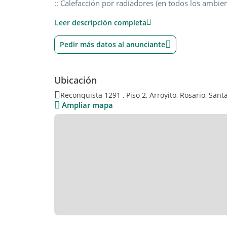
:: Calefacción por radiadores (en todos los ambien
:: Ventilación cruzada. Super luminoso.
Leer descripción completa
Veni a sorprenderte con un departamento ampli
Pedir más datos al anunciante
COCIr Mat. N° 973
Ubicación
- KP489251 - KPT080221 -
- Publicado usando KiteProp CRM Inmobiliario
Reconquista 1291 , Piso 2, Arroyito, Rosario, Sant
Ampliar mapa