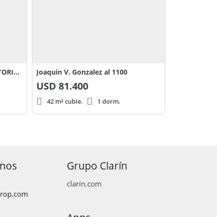
DEPARTAMENTO-TRES DORMITORIOS-DOS BAÑOS-ARROYITO-GONZALEZ al 1200
Joaquin V. Gonzalez al 1100
USD
81.400
42 m² cubie.
1 dorm.
anos
Grupo Clarín
clarín.com
prop.com