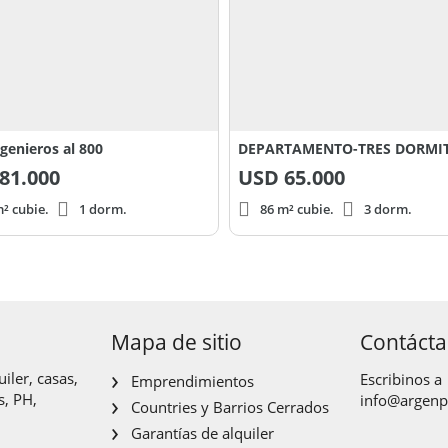
ngenieros al 800
81.000
USD
65.000
² cubie.
1 dorm.
86 m² cubie.
3 dorm.
Mapa de sitio
Contáct
iler, casas,
Escribinos a
Emprendimientos
s, PH,
info@argen
Countries y Barrios Cerrados
Garantías de alquiler