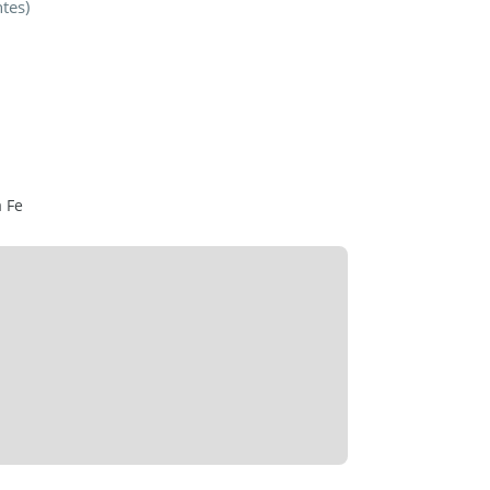
tes)
o, super cómodo y luminoso.
a Fe