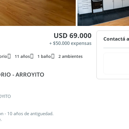
USD 69.000
Contactá a
+ $50.000 expensas
orio
11 años
1 baño
2 ambientes
RIO - ARROYITO
OYITO
n - 10 años de antiguedad.
.