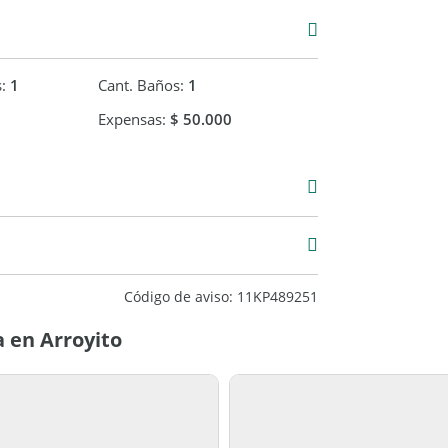
s:
1
Cant. Baños:
1
Expensas:
$ 50.000
00
4 m2
44 m2
Código de aviso: 11KP489251
 en Arroyito