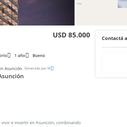
USD 85.000
Contactá a
orio
1 año
Bueno
|
en Asunción
Generado por IA
 Asunción
 vivir e invertir en Asunción, combinando