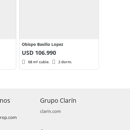
Obispo Basilio Lopez
USD
106.990
68 m² cubie.
2 dorm.
anos
Grupo Clarín
clarín.com
prop.com