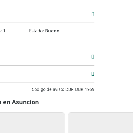
s:
1
Estado:
Bueno
00
Código de aviso: DBR-DBR-1959
a en Asuncion