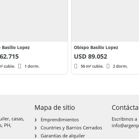
 Basilio Lopez
Obispo Basilio Lopez
62.715
USD
89.052
² cubie.
1 dorm.
56 m² cubie.
2 dorm.
Mapa de sitio
Contáct
iler, casas,
Escribinos a
Emprendimientos
s, PH,
info@argen
Countries y Barrios Cerrados
Garantías de alquiler