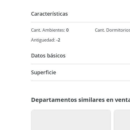
Características
Cant. Ambientes:
0
Cant. Dormitorio
Antiguedad:
-2
Datos básicos
Venta
USD 85.0
Superficie
45 m2
45 m2
Departamentos similares en vent