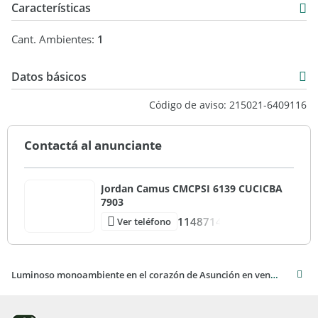
simplicidad y seguridad.
Características
Arquitectura
Cant. Ambientes:
1
De estilo moderno e innovador, el edificio se compone de:
Datos básicos
Planta baja, 1º, 2º y 3º piso: estacionamientos
Departamento
Código de aviso: 215021-6409116
Venta
Local comercial en planta baja
Contactá al anunciante
4º al 12º piso: departamentos
Jordan Camus CMCPSI 6139 CUCICBA
Azotea con amenities y vista 360°
7903
2 ascensores de última generación
1148714
Ver teléfono
Arquitectura sustentable
Luminoso monoambiente en el corazón de Asunción en venta
Su fachada verde genera la sensación de habitar un
ecosistema saludable, reduciendo la huella de carbono y
promoviendo un estilo de vida más consciente.