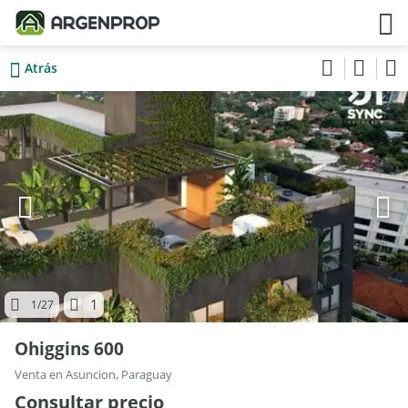
Atrás
1
1
/27
Ohiggins 600
Venta en Asuncion, Paraguay
Consultar precio