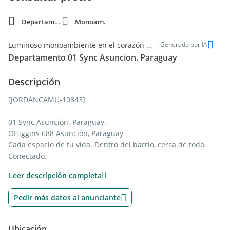
Departamento
Monoam.
|
Luminoso monoambiente en el corazón de Asunción en venta
Generado por IA
Departamento 01 Sync Asuncion. Paraguay
Descripción
[JORDANCAMU-10343]
01 Sync Asuncion. Paraguay.
OHiggins 688 Asunción, Paraguay
Cada espacio de tu vida. Dentro del barrio, cerca de todo.
Conectado.
Ubicación privilegiada
Leer descripción completa
OHiggins 688, esquina Lillo Villa Morra, Asunción.
Pedir más datos al anunciante
Ubicado en el corazón de la ciudad, dentro de la zona
residencial de Villa Morra, el proyecto se encuentra entre los
dos principales polos corporativos y comerciales de Asunción.
Ubicación