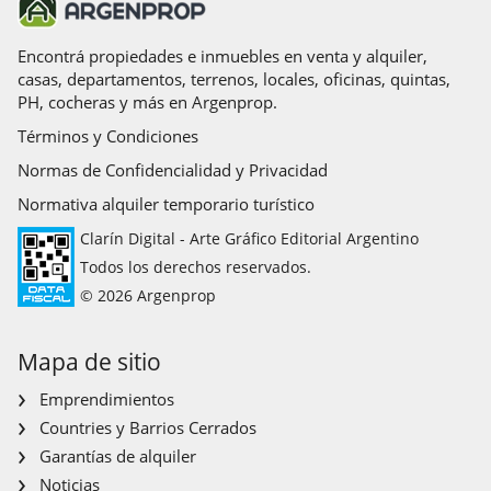
Integra sistemas de recolección de agua de lluvia para
limpieza de áreas comunes y fotocélulas que optimizan el
Encontrá propiedades e inmuebles en venta y alquiler,
uso racional de la energía.
casas, departamentos, terrenos, locales, oficinas, quintas,
PH, cocheras y más en Argenprop.
Cada detalle refleja el compromiso con la biodiversidad, la
Términos y Condiciones
eficiencia energética y la estética contemporánea.
Normas de Confidencialidad y Privacidad
Tecnología domótica
Normativa alquiler temporario turístico
Espacios simples, inteligentes y conectados.
Clarín Digital - Arte Gráfico Editorial Argentino
Las unidades incluyen kits de domótica que permiten
Todos los derechos reservados.
controlar la iluminación, cortinas mecanizadas y cerraduras
© 2026 Argenprop
electrónicas desde dispositivos móviles, brindando seguridad
y confort.
Mapa de sitio
Los sensores de movimiento en palieres y áreas comunes
Emprendimientos
mejoran la eficiencia energética y la experiencia de uso
diario.
Countries y Barrios Cerrados
Garantías de alquiler
Departamentos
Noticias