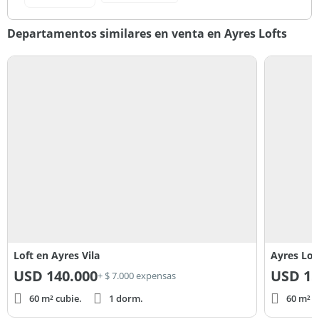
Departamentos similares en venta en Ayres Lofts
Loft en Ayres Vila
Ayres Loft
USD
140.000
USD
15
+ $ 7.000 expensas
60 m² cubie.
1 dorm.
60 m² c