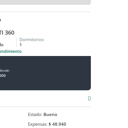
o
I 360
Dormitorios:
do
1
endimiento
desde:
000
ial.
Estado:
Bueno
atrícula Nº 931 (Sucursales Caballito -
Expensas:
$ 48.940
arquitectónicas y funcionales, valores de