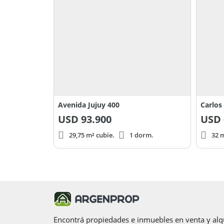
Avenida Jujuy 400
Carlos
USD
93.900
USD
29,75 m² cubie.
1 dorm.
32 m
Encontrá propiedades e inmuebles en venta y alqu