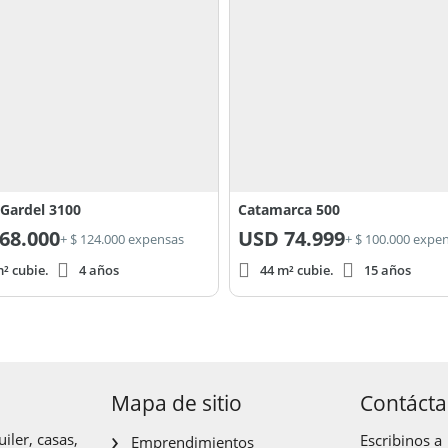
 Gardel 3100
Catamarca 500
68.000
USD
74.999
+ $ 124.000 expensas
+ $ 100.000 expe
² cubie.
4 años
44 m² cubie.
15 años
Mapa de sitio
Contáct
iler, casas,
Escribinos a
Emprendimientos