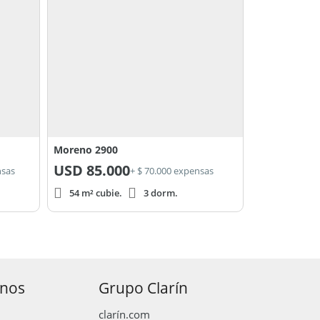
Moreno 2900
USD
85.000
nsas
+ $ 70.000 expensas
54 m² cubie.
3 dorm.
anos
Grupo Clarín
clarín.com