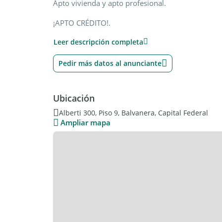
Apto vivienda y apto profesional.
¡APTO CRÉDITO!.
Leer descripción completa
Las unidades contarán con :
- Aire acondicionado frio/ calor
Pedir más datos al anunciante
- Pisos de porcelanato símil mármol
Ubicación
- Griferías F/V.
Alberti 300, Piso 9, Balvanera, Capital Federal
- Cómodo Living
Ampliar mapa
- Cocina equipada con muebles bajo mesada y al
- Anafes eléctricos.
- Dormitorios con placard e interiores y baño co
- Excelente calidad constructiva.
Te invito a conocer obras terminadas de la constr