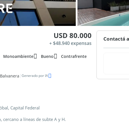
USD 80.000
Contactá a
+ $48.940 expensas
Monoambiente
Bueno
Contrafrente
|
 Balvanera
Generado por IA
bal, Capital Federal
 cercano a líneas de subte A y H.