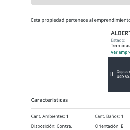
terminación!
AMENITIES:
Esta propiedad pertenece al emprendimient
-Sum
ALBERT
Estado:
-Solárium
Termina
-Piscina
Ver empr
-Parrillas
Deptos 
-Laundry
USD 80.
-Terraza.
Seguridad 24 hs.
Características
Coordina una reunión con nuestro equipo comerc
Cant. Ambientes:
1
Cant. Baños:
1
LEPORE Propiedades S.A. CUIT : -9 C.U.C.I.C.B.A. M
Disposición:
Contra.
Orientación:
E
Palermo - Nuñez) AVISO LEGAL: Las descripciones 