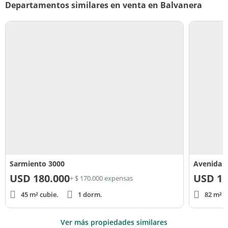
Departamentos similares en venta en Balvanera
Sarmiento 3000
Avenida E
USD
180.000
USD
15
+ $ 170.000 expensas
45 m² cubie.
1 dorm.
82 m² c
Ver más propiedades similares