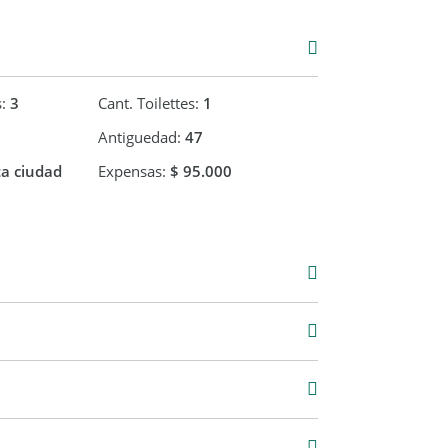
s:
3
Cant. Toilettes:
1
Antiguedad:
47
ta ciudad
Expensas:
$ 95.000
Venta
USD 55.000
1,20 m2
67,75 m2