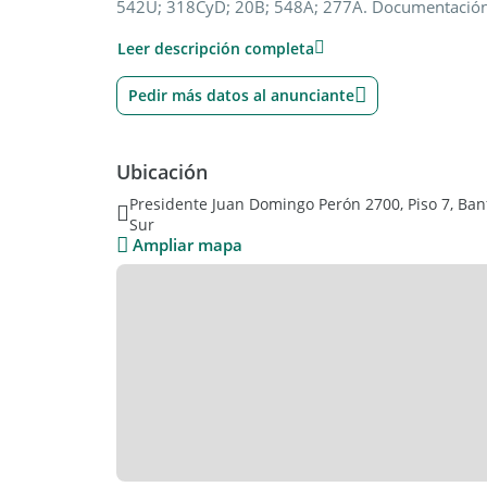
542U; 318CyD; 20B; 548A; 277A. Documentación 
complejo. (Estamos buscando los planos del depa
Leer descripción completa
Pedir más datos al anunciante
Ubicación
Presidente Juan Domingo Perón 2700, Piso 7, Ban
Sur
Ampliar mapa