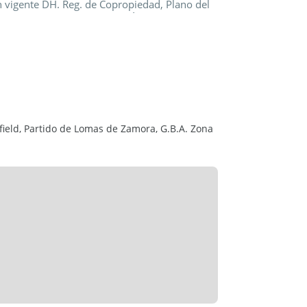
vigente DH. Reg. de Copropiedad, Plano del
rtamento para ser APTO CRÉDITO). Consulte: .
field, Partido de Lomas de Zamora, G.B.A. Zona