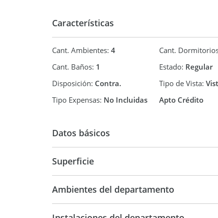
Características
Cant. Ambientes:
4
Cant. Dormitorio
Cant. Baños:
1
Estado:
Regular
Disposición:
Contra.
Tipo de Vista:
Vis
Tipo Expensas:
No Incluidas
Apto Crédito
Datos básicos
Superficie
Departamento
66,55 m2
Ambientes del departamento
Instalaciones del departamento