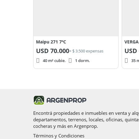
Maipu 271 7ºC
VERGAR
USD
70.000
USD
+ $ 3.500 expensas
40 m² cubie.
1 dorm.
35 m
Encontrá propiedades e inmuebles en venta y alqu
departamentos, terrenos, locales, oficinas, quinta
cocheras y más en Argenprop.
Términos y Condiciones