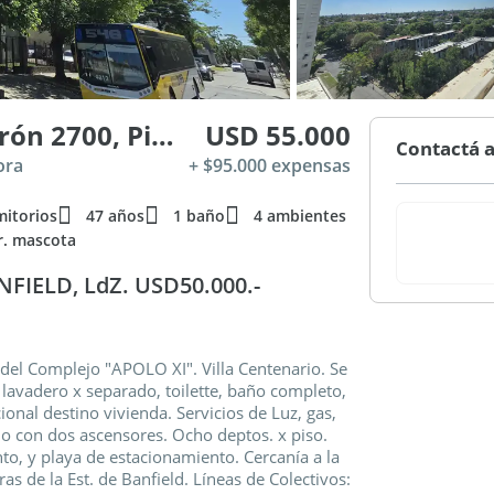
Presidente Juan Domingo Perón 2700, Piso 7
USD 55.000
Contactá a
ora
+ $95.000 expensas
mitorios
47 años
1 baño
4 ambientes
r. mascota
FIELD, LdZ. USD50.000.-
 del Complejo "APOLO XI". Villa Centenario. Se
 lavadero x separado, toilette, baño completo,
nal destino vivienda. Servicios de Luz, gas,
cio con dos ascensores. Ocho deptos. x piso.
o, y playa de estacionamiento. Cercanía a la
as de la Est. de Banfield. Líneas de Colectivos: