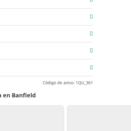
8
47
ento
Bueno
Código de aviso: 1QU_361
 en Banfield