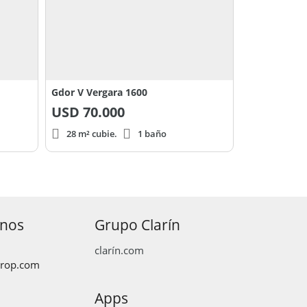
Gdor V Vergara 1600
USD
70.000
28 m² cubie.
1 baño
anos
Grupo Clarín
clarín.com
prop.com
Apps