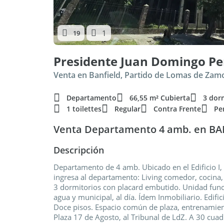
1
19
Venta en Banfield, Partido de Lomas de Zam
Departamento
66,55 m² Cubierta
3 dor
1 toilettes
Regular
Contra Frente
Pe
Venta Departamento 4 amb. en BAN
Descripción
Departamento de 4 amb. Ubicado en el Edificio I,
ingresa al departamento: Living comedor, cocina,
3 dormitorios con placard embutido. Unidad funcio
agua y municipal, al día. Ídem Inmobiliario. Edifi
Doce pisos. Espacio común de plaza, entrenamient
Plaza 17 de Agosto, al Tribunal de LdZ. A 30 cuadr