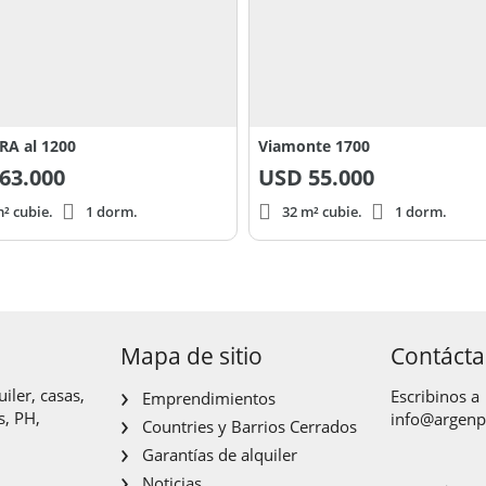
A al 1200
Viamonte 1700
63.000
USD
55.000
² cubie.
1 dorm.
32 m² cubie.
1 dorm.
Mapa de sitio
Contáct
iler, casas,
Escribinos a
Emprendimientos
s, PH,
info@argen
Countries y Barrios Cerrados
Garantías de alquiler
Noticias