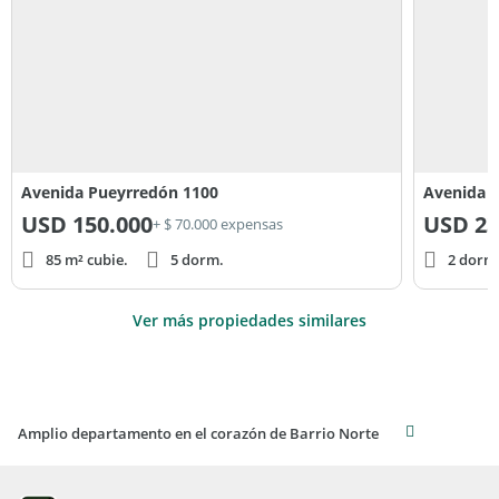
Avenida Pueyrredón 1100
Avenida A
USD
150.000
USD
23
+ $ 70.000 expensas
85 m² cubie.
5 dorm.
2 dorm
Ver más propiedades similares
Amplio departamento en el corazón de Barrio Norte