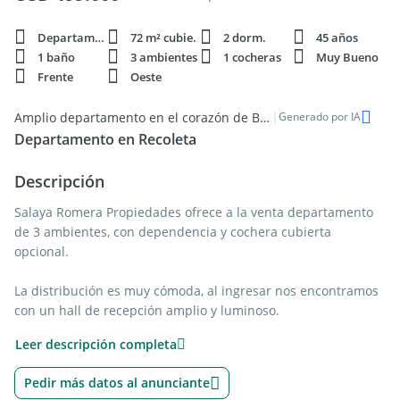
Departamento
72 m² cubie.
2 dorm.
45 años
1 baño
3 ambientes
1 cocheras
Muy Bueno
Frente
Oeste
|
Amplio departamento en el corazón de Barrio Norte
Generado por IA
Departamento en Recoleta
Descripción
Salaya Romera Propiedades ofrece a la venta departamento
de 3 ambientes, con dependencia y cochera cubierta
opcional.
La distribución es muy cómoda, al ingresar nos encontramos
con un hall de recepción amplio y luminoso.
Leer descripción completa
Living comedor con ventanal al frente, lo cual lo hace super
luminoso y ventilado.
Pedir más datos al anunciante