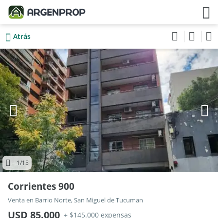
Atrás
1
/15
Corrientes 900
Venta en Barrio Norte, San Miguel de Tucuman
USD 85.000
+ $145.000 expensas