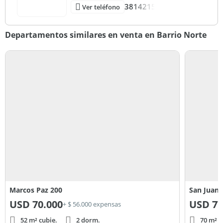
3814215
Ver teléfono
Departamentos similares en venta en Barrio Norte
Marcos Paz 200
San Juan 
USD
70.000
USD
77
+ $ 56.000 expensas
52 m² cubie.
2 dorm.
70 m² c