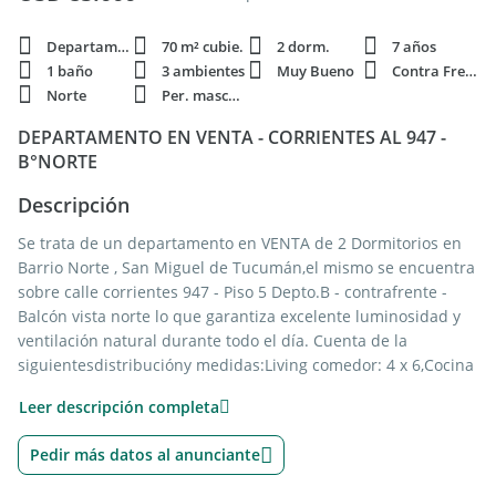
Departamento
70 m² cubie.
2 dorm.
7 años
1 baño
3 ambientes
Muy Bueno
Contra Frente
Norte
Per. mascota
DEPARTAMENTO EN VENTA - CORRIENTES AL 947 -
B°NORTE
Descripción
Se trata de un departamento en VENTA de 2 Dormitorios en
Barrio Norte , San Miguel de Tucumán,el mismo se encuentra
sobre calle corrientes 947 - Piso 5 Depto.B - contrafrente -
Balcón vista norte lo que garantiza excelente luminosidad y
ventilación natural durante todo el día. Cuenta de la
siguientesdistribucióny medidas:Living comedor: 4 x 6,Cocina
con lavadero integrado: 3 x 2.2 con muebles bajo mesada,
Leer descripción completa
artefactos de cocina Orbisy calefón Orbis, Dormitorio 1: 4 x
2.3,Dormitorio principal: 3 x 3.5 con salida balcón: 2 x
Pedir más datos al anunciante
3.5,Baño principal: 2.5 x 1.5conreceptáculo.
El edificio cuenta con pileta quincho y asador, ademas