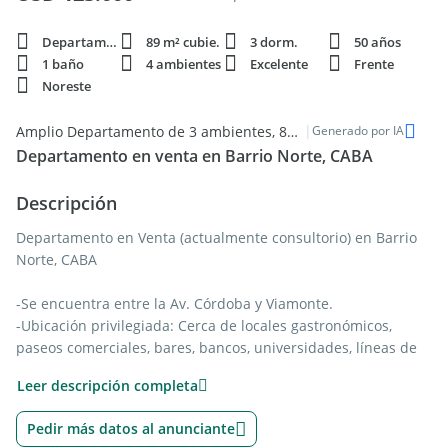
Departamento
89 m² cubie.
3 dorm.
50 años
1 baño
4 ambientes
Excelente
Frente
Noreste
|
Amplio Departamento de 3 ambientes, 89m2 en venta en Barrio Norte
Generado por IA
Departamento en venta en Barrio Norte, CABA
Descripción
Departamento en Venta (actualmente consultorio) en Barrio
Norte, CABA
-Se encuentra entre la Av. Córdoba y Viamonte.
-Ubicación privilegiada: Cerca de locales gastronómicos,
paseos comerciales, bares, bancos, universidades, líneas de
subtes, entre otros.
Leer descripción completa
-Departamento de 4 ambientes al frente muy espacioso y
luminoso.
Pedir más datos al anunciante
-Posee balcón.