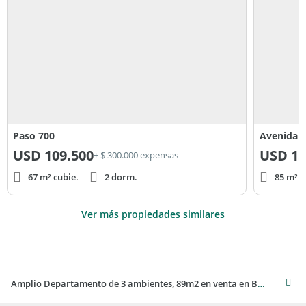
Paso 700
Avenida 
USD
109.500
USD
15
+ $ 300.000 expensas
67 m² cubie.
2 dorm.
85 m² c
Ver más propiedades similares
Amplio Departamento de 3 ambientes, 89m2 en venta en Barrio Norte