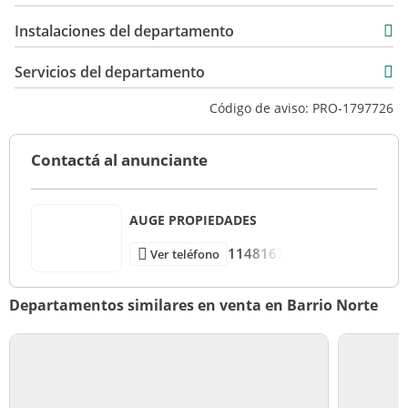
USD 123.000
comisión que se le puede requerir a los propietarios será el
89 m2
Instalaciones del departamento
equivalente al cuatro con quince centésimos por ciento
89 m2
(4,15%) del valor total del respectivo contrato. "
Servicios del departamento
Código de aviso: PRO-1797726
Contactá al anunciante
AUGE PROPIEDADES
1148167
Ver teléfono
Departamentos similares en venta en Barrio Norte