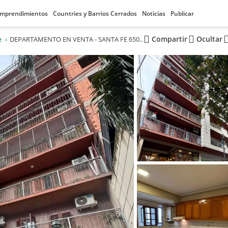
mprendimientos
Countries y Barrios Cerrados
Noticias
Publicar
Compartir
Ocultar
e
DEPARTAMENTO EN VENTA - SANTA FE 650 - BARRIO NORTE