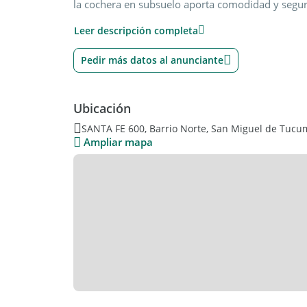
la cochera en subsuelo aporta comodidad y segur
Como complemento ideal, el edificio cuenta con a
Leer descripción completa
quincho, espacios diseñados para disfrutar reu
calidad sin salir de casa.
Si buscás amplitud, comodidad y espacios para di
Pedir más datos al anunciante
merece una visita.
Sup. propia cubierta: 124m2
Sup. uso comun: 77m2
Ubicación
SANTA FE 600, Barrio Norte, San Miguel de Tucu
Ampliar mapa