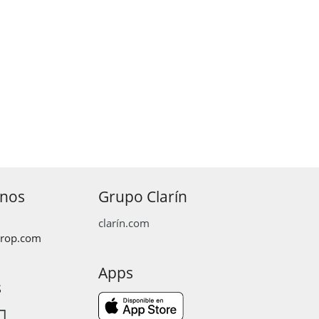
anos
Grupo Clarín
clarín.com
prop.com
Apps
s