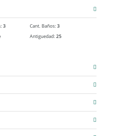
s:
3
Cant. Baños:
3
e
Antiguedad:
25
000
2