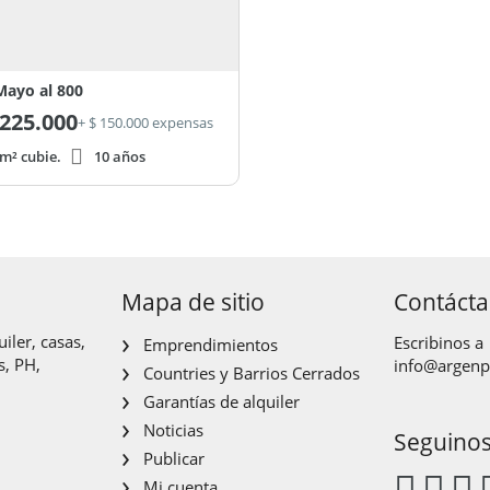
Mayo al 800
225.000
+ $ 150.000 expensas
m² cubie.
10 años
Mapa de sitio
Contáct
iler, casas,
Escribinos a
Emprendimientos
s, PH,
info@argen
Countries y Barrios Cerrados
Garantías de alquiler
Noticias
Seguino
Publicar
Mi cuenta