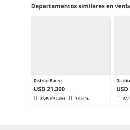
Departamentos similares en venta
Distrito Boero
Distri
USD
21.300
USD
37,46 m² cubie.
1 dorm.
37,4