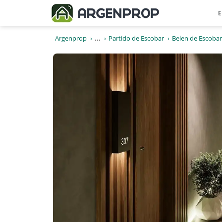
E
Argenprop
...
Partido de Escobar
Belen de Escobar