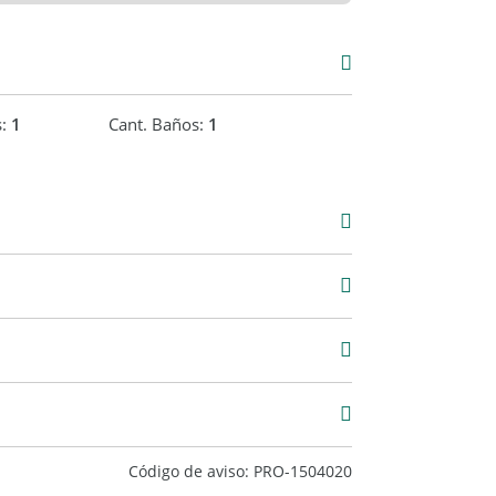
s:
1
Cant. Baños:
1
00
Código de aviso: PRO-1504020