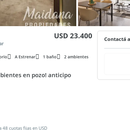
USD 23.400
Contactá a
ar
orio
A Estrenar
1 baño
2 ambientes
ientes en pozo! anticipo
a 48 cuotas fijas en USD