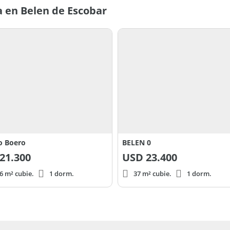
 en Belen de Escobar
to Boero
BELEN 0
21.300
USD
23.400
6 m² cubie.
1 dorm.
37 m² cubie.
1 dorm.