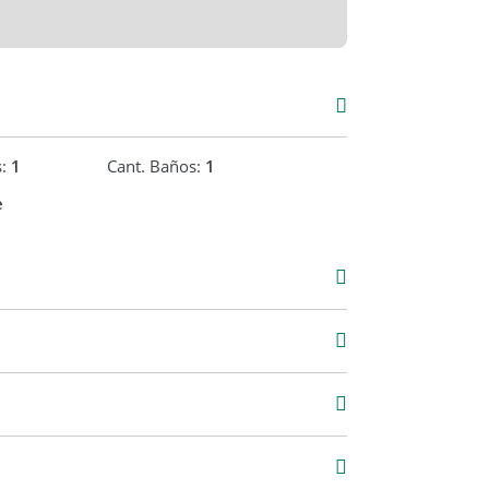
s:
1
Cant. Baños:
1
e
044