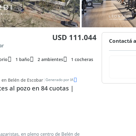
USD 111.044
Contactá a
ar
orio
1 baño
2 ambientes
1 cocheras
|
 en Belén de Escobar
Generado por IA
s al pozo en 84 cuotas |
azaristas, en pleno centro de Belén de