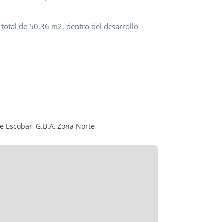
total de 50.36 m2, dentro del desarrollo
erno, excelentes terminaciones y materiales
larium, gimnasio y amplios espacios verdes.
N INTERES.
Descuentos por pago al contado.
de Escobar, G.B.A. Zona Norte
.