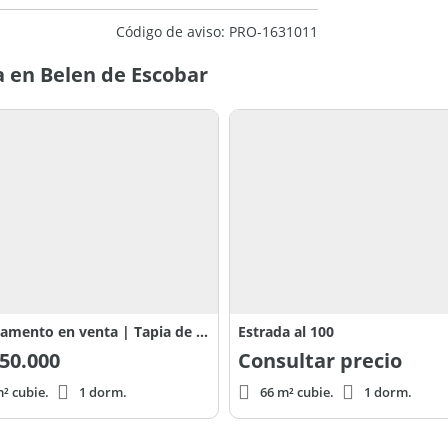
Código de aviso: PRO-1631011
 en Belen de Escobar
Departamento en venta | Tapia de Cruz N°1169 (2°B) | Escobar centro. PERMUTA
Estrada al 100
50.000
Consultar precio
² cubie.
1 dorm.
66 m² cubie.
1 dorm.