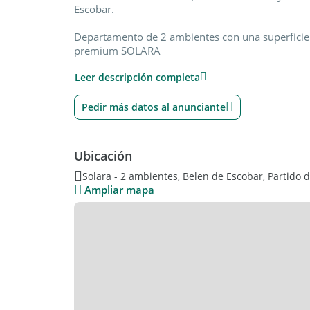
Escobar.
Departamento de 2 ambientes con una superficie 
premium SOLARA
Leer descripción completa
Ambientes amplios y funcionales, con diseño mod
de primera calidad.
Pedir más datos al anunciante
Amenities:, SUM, sala de yoga, sauna, piscina, so
FORMA DE PAGO: ANTICIPO 20% + 36 CUOTAS SI
Ubicación
(Consultar por financiación de hasta 84 cuotas). 
Solara - 2 ambientes, Belen de Escobar, Partido 
COCHERAS CUBIERTAS Y BAULERAS DISPONIBLES
Ampliar mapa
ENTREGA ESTIMADA: NOVIEMBRE 2028