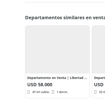
Departamentos similares en venta
Departamento en Venta | Libertad esquina Lamadrid (UF N°11) | Escobar centro. APTO CREDITO. FINANCIACION
USD
58.000
USD
47 m² cubie.
1 dorm.
52 m