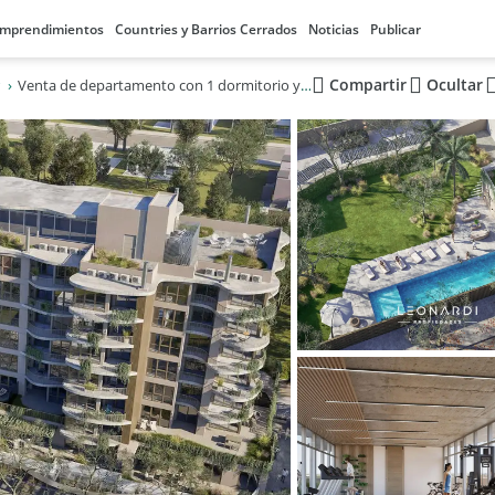
mprendimientos
Countries y Barrios Cerrados
Noticias
Publicar
Compartir
Ocultar
Venta de departamento con 1 dormitorio y cochera en Belén de Escobar