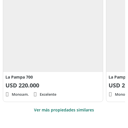
La Pampa 700
La Pampa
USD
220.000
USD
22
Monoam.
Excelente
Monoa
Ver más propiedades similares