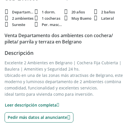
Departamento
1 dorm.
20 años
2 baños
2 ambientes
1 cocheras
Muy Bueno
Lateral
Sureste
Per. mascota
Venta Departamento dos ambientes con cochera/
pileta/ parrila y terraza en Belgrano
Descripción
Excelente 2 Ambientes en Belgrano | Cochera Fija Cubierta |
Baulera | Amenities y Seguridad 24 hs.
Ubicado en una de las zonas más atractivas de Belgrano, este
moderno y luminoso departamento de 2 ambientes combina
comodidad, funcionalidad y excelentes servicios.
ideal tanto para vivienda como para inversión.
La unidad cuenta con un amplio living-comedor con salida a
Leer descripción completa
balcón, que aporta gran luminosidad y ventilación natural.
Dispone de toilette de recepción y una cómoda cocina con
Pedir más datos al anunciante
muebles bajo y sobre mesada, además de espacio para
lavadero.