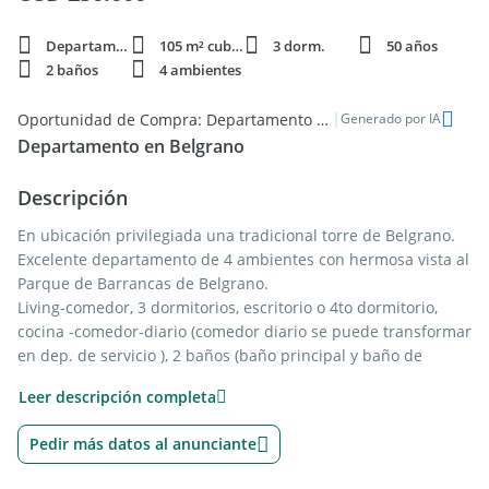
Departamento
105 m² cubie.
3 dorm.
50 años
2 baños
4 ambientes
|
Oportunidad de Compra: Departamento de 3 dormitorios en Belgrano Barrancas
Generado por IA
Departamento en Belgrano
Descripción
En ubicación privilegiada una tradicional torre de Belgrano.
Excelente departamento de 4 ambientes con hermosa vista al
Parque de Barrancas de Belgrano.
Living-comedor, 3 dormitorios, escritorio o 4to dormitorio,
cocina -comedor-diario (comedor diario se puede transformar
en dep. de servicio ), 2 baños (baño principal y baño de
servicio).
Leer descripción completa
Dormitorio principal al contra frente con balcón a los
jardines.
Pedir más datos al anunciante
Tres departamentos por piso, con ingreso principal y de
servicio.