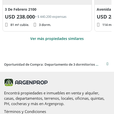
3 De Febrero 2100
Avenida 
USD
238.000
USD
24
+ $ 440.200 expensas
81 m² cubie.
3 dorm.
114 m² 
Ver más propiedades similares
Oportunidad de Compra: Departamento de 3 dormitorios en Belgrano Barrancas
Encontrá propiedades e inmuebles en venta y alquiler,
casas, departamentos, terrenos, locales, oficinas, quintas,
PH, cocheras y más en Argenprop.
Términos y Condiciones