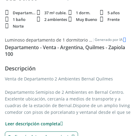
Departamento
37 m² cubie.
1 dorm.
5 años
1 baño
2 ambientes
Muy Bueno
Frente
Norte
|
Luminoso departamento de 1 dormitorio en venta en Bernal, Quilmes
Generado por IA
Departamento - Venta - Argentina, Quilmes - Zapiola
100
Descripción
Venta de Departamento 2 Ambientes Bernal Quilmes
Departamento Semipiso de 2 Ambientes en Bernal Centro.
Excelente ubicación, cercanía a medios de transporte y a
cuadras de la estación de Bernal.Dispone de un amplio living
comedor con pisos de porcelanato y ventanal desde el que se
accede al balcón al frente con amplia vista a la ciudad.Cuenta
Leer descripción completa
con cocina con barra desayunadora con muebles bajo
mesada y alacena, instalación preparada para lavarropas,