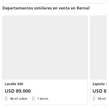
Departamentos similares en venta en Bernal
Lavalle 500
Zapiola 7
USD
89.000
USD
85
46 m² cubie.
1 dorm.
50 m² c