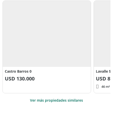
Castro Barros 0
Lavalle 5
USD
130.000
USD
89
46 m² c
Ver más propiedades similares