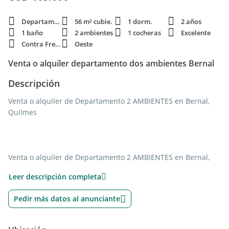
Departamento
56 m² cubie.
1 dorm.
2 años
1 baño
2 ambientes
1 cocheras
Excelente
Contra Frente
Oeste
Venta o alquiler departamento dos ambientes Bernal
Descripción
Venta o alquiler de Departamento 2 AMBIENTES en Bernal,
Quilmes
Venta o alquiler de Departamento 2 AMBIENTES en Bernal,
Quilmes.Impecable departamento. Edificio Maconda XIX
Leer descripción completa
Bernal. Amplio living comedor con salida a balcón por
ventanales, cocina independiente con alacenas, bajo
Pedir más datos al anunciante
mesadas y extractor. Cómodo dormitorio con placard en
interiores. Baño completo con ducha. Patio propio con
parrilla y lavadero. Cochera cubierta en subsuelo. Calefacción