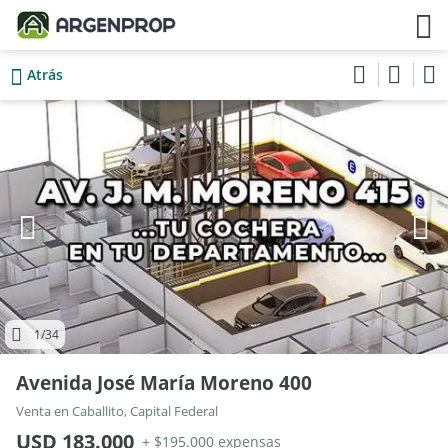
Atrás
1
/34
Avenida José María Moreno 400
Venta en Caballito, Capital Federal
USD 183.000
+ $195.000 expensas