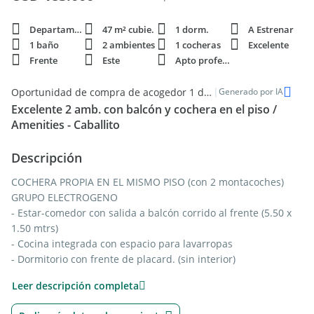
Departamento
47 m² cubie.
1 dorm.
A Estrenar
1 baño
2 ambientes
1 cocheras
Excelente
Frente
Este
Apto profesi.
|
Oportunidad de compra de acogedor 1 dormitorio en Caballito
Generado por IA
Excelente 2 amb. con balcón y cochera en el piso /
Amenities - Caballito
Descripción
COCHERA PROPIA EN EL MISMO PISO (con 2 montacoches)
GRUPO ELECTROGENO
- Estar-comedor con salida a balcón corrido al frente (5.50 x
1.50 mtrs)
- Cocina integrada con espacio para lavarropas
- Dormitorio con frente de placard. (sin interior)
- Baño completo con bañera
Leer descripción completa
AMENITIES: Piscina de 70 cm de prof., solarium, doble SUM,