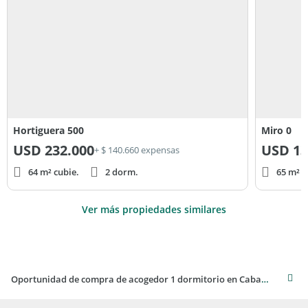
Hortiguera 500
Miro 0
USD
232.000
USD
13
+ $ 140.660 expensas
64 m² cubie.
2 dorm.
65 m² c
Ver más propiedades similares
Oportunidad de compra de acogedor 1 dormitorio en Caballito