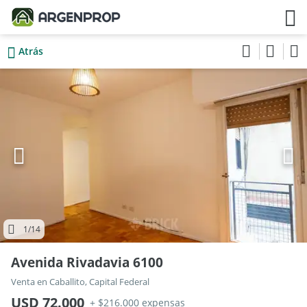
Atrás
1
/14
Avenida Rivadavia 6100
Venta en Caballito, Capital Federal
USD 72.000
+ $216.000 expensas