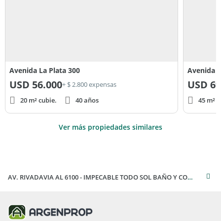
Avenida La Plata 300
Avenida S
USD
56.000
USD
69
+ $ 2.800 expensas
20 m² cubie.
40 años
45 m² c
Ver más propiedades similares
AV. RIVADAVIA AL 6100 - IMPECABLE TODO SOL BAÑO Y COCINA COMPLETOS