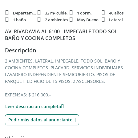
Departamento
32 m² cubie.
1 dorm.
40 años
1 baño
2 ambientes
Muy Bueno
Lateral
AV. RIVADAVIA AL 6100 - IMPECABLE TODO SOL
BAÑO Y COCINA COMPLETOS
Descripción
2 AMBIENTES. LATERAL. IMPECABLE. TODO SOL. BAñO Y
COCINA COMPLETOS. PLACARD. SERVICIOS INDIVIDUALES.
LAVADERO INDEPENDIENTE SEMICUBIERTO. PISOS DE
PARQUET. EDIFICIO DE 15 PISOS, 2 ASCENSORES.
EXPENSAS: $ 216.000.-
ABL: $ 12.048.-
Leer descripción completa
AYSA: $ 20.309.-
Pedir más datos al anunciante
ENTRE JUAN JOSE BIEDMA Y MORELOS
(SUBTE LINEA A - A 2 CUADRAS DE AV. JUAN B. ALBERDI - A 3
DE AV. PEDRO GOYENA - A 3 DE AV. BOYACA - A 4 DE LA PLAZA