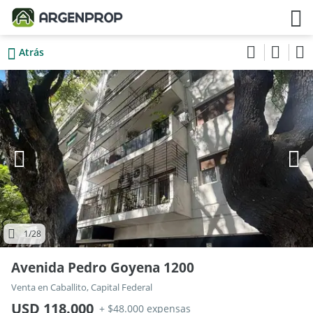
Atrás
1
/28
Avenida Pedro Goyena 1200
Venta en Caballito, Capital Federal
USD 118.000
+ $48.000 expensas