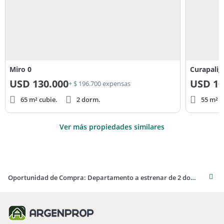
Miro 0
Curapalig
USD
130.000
USD
10
+ $ 196.700 expensas
65 m² cubie.
2 dorm.
55 m² c
Ver más propiedades similares
Oportunidad de Compra: Departamento a estrenar de 2 dorms en Caballito