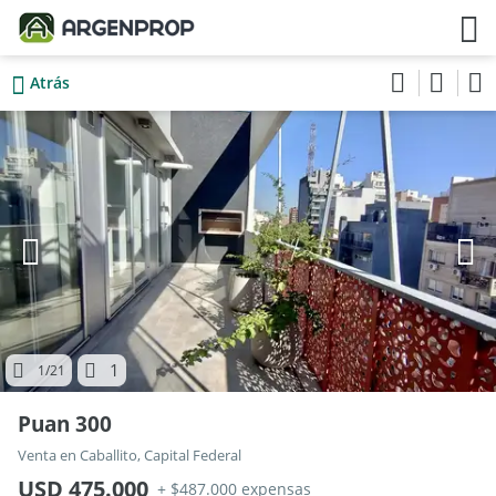
Atrás
1
1
/21
Puan 300
Venta en Caballito, Capital Federal
USD 475.000
+ $487.000 expensas