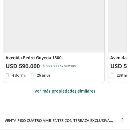
Avenida Pedro Goyena 1300
Avenida J
USD
590.000
USD
57
+ $ 568.000 expensas
4 dorm.
26 años
238 m² 
Ver más propiedades similares
VENTA PISO CUATRO AMBIENTES CON TERRAZA EXCLUSIVA- CABALLITO- INCLUYE DOS COCHERAS