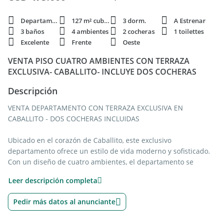
Departamento
127 m² cubie.
3 dorm.
A Estrenar
3 baños
4 ambientes
2 cocheras
1 toilettes
Excelente
Frente
Oeste
VENTA PISO CUATRO AMBIENTES CON TERRAZA
EXCLUSIVA- CABALLITO- INCLUYE DOS COCHERAS
Descripción
VENTA DEPARTAMENTO CON TERRAZA EXCLUSIVA EN
CABALLITO - DOS COCHERAS INCLUIDAS
Ubicado en el corazón de Caballito, este exclusivo
departamento ofrece un estilo de vida moderno y sofisticado.
Con un diseño de cuatro ambientes, el departamento se
destaca por su luminosidad y acabados de alta calidad. Cada
Leer descripción completa
unidad cuenta con palier privado, asegurando privacidad y
amplitud en todos los espacios.
Pedir más datos al anunciante
Disfrute de una terraza exclusiva con parrilla, ideal para