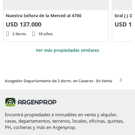
Nuestra Señora de la Merced al 4700
Gral J J D
USD
137.000
USD
13
2 dorm.
10 años
Ver más propiedades similares
Acogedor Departamento de 2 dorm. en Caseros - En Venta
Encontrá propiedades e inmuebles en venta y alquiler,
casas, departamentos, terrenos, locales, oficinas, quintas,
PH, cocheras y más en Argenprop.