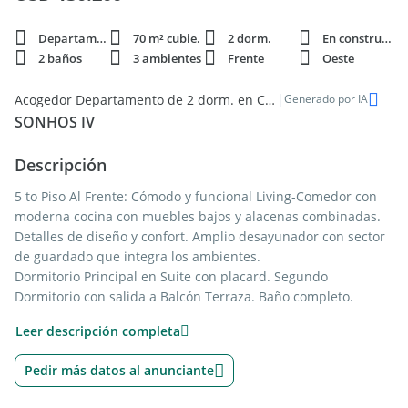
Departamento
70 m² cubie.
2 dorm.
En construcción
2 baños
3 ambientes
Frente
Oeste
|
Acogedor Departamento de 2 dorm. en Caseros - En Venta
Generado por IA
SONHOS IV
Descripción
5 to Piso Al Frente: Cómodo y funcional Living-Comedor con
moderna cocina con muebles bajos y alacenas combinadas.
Detalles de diseño y confort. Amplio desayunador con sector
de guardado que integra los ambientes.
Dormitorio Principal en Suite con placard. Segundo
Dormitorio con salida a Balcón Terraza. Baño completo.
Confortable balcón aterrazado con parrilla, bajo leñero,
Leer descripción completa
lavadero con mesada y espacio para lavarropas. Acceso
desde el Living-Comedor y Dormitorio. Espacioso en ancho y
Pedir más datos al anunciante
profundidad, con capacidad para mobiliario exterior.