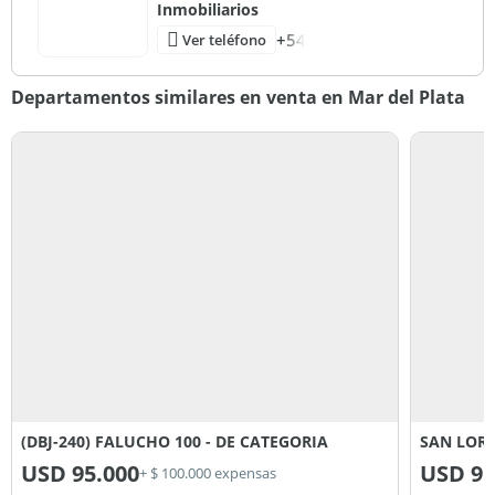
Inmobiliarios
+54
Ver teléfono
Departamentos similares en venta en Mar del Plata
(DBJ-240) FALUCHO 100 - DE CATEGORIA
SAN LORE
USD
95.000
USD
95
+ $ 100.000 expensas