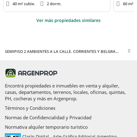
40 m² cubie.
2 dorm.
60 m² c
Ver más propiedades similares
SEMIPISO 2 AMBIENTES A LA CALLE. CORRIENTES Y BELGRANO.
Encontrá propiedades e inmuebles en venta y alquiler,
casas, departamentos, terrenos, locales, oficinas, quintas,
PH, cocheras y más en Argenprop.
Términos y Condiciones
Normas de Confidencialidad y Privacidad
Normativa alquiler temporario turístico
Clarín Digital - Arte Gráfico Editorial Argentino