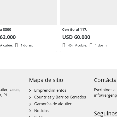
a 3300
Cerrito al 117.
62.000
USD
60.000
² cubie.
1 dorm.
45 m² cubie.
1 dorm.
Mapa de sitio
Contáct
iler, casas,
Escribinos a
Emprendimientos
s, PH,
info@argen
Countries y Barrios Cerrados
Garantías de alquiler
Noticias
Seguino