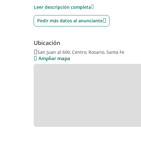
La unidad ofrecida corresponde a un Monoambie
Leer descripción completa
Financiación hasta plazo de obra. Opcional coche
Entrega Noviembre 2026
Pedir más datos al anunciante
Ubicación
San Juan al 600, Centro, Rosario, Santa Fe
Ampliar mapa