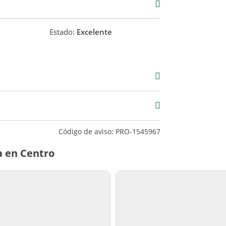
Estado:
Excelente
00
3 m2
34 m2
Código de aviso: PRO-1545967
a en Centro