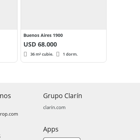
Buenos Aires 1900
USD
68.000
36 m² cubie.
1 dorm.
anos
Grupo Clarín
clarín.com
prop.com
Apps
s