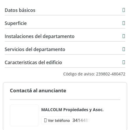
Datos básicos
Departamento
Superficie
Venta
26 m2
USD 38.000
Instalaciones del departamento
26 m2
Servicios del departamento
Caracteristicas del edificio
8
Código de aviso: 239802-480472
4
10
Contactá al anunciante
Entre Medianeras
Muy Bueno
MALCOLM Propiedades y Asoc.
3414485
Ver teléfono