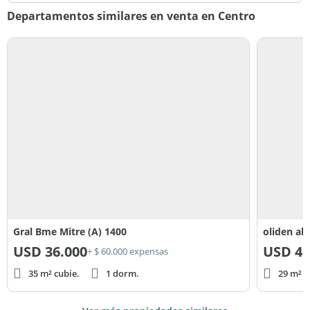
Departamentos similares en venta en Centro
Gral Bme Mitre (A) 1400
oliden al 
USD
36.000
USD
41
+ $ 60.000 expensas
35 m² cubie.
1 dorm.
29 m² c