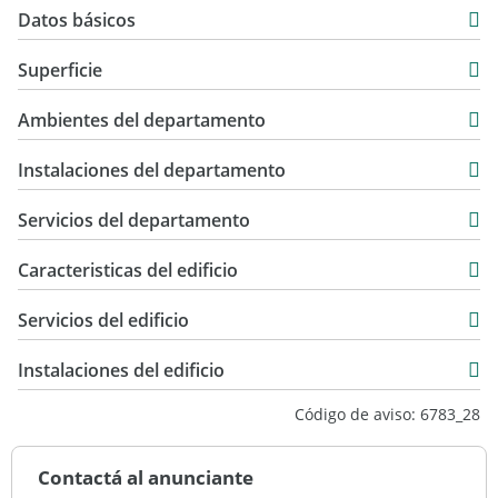
Datos básicos
Departamento
Superficie
Venta
56 m2
USD 105.000
Ambientes del departamento
6,24 m2
63 m2
Instalaciones del departamento
Servicios del departamento
Caracteristicas del edificio
6
Servicios del edificio
4
12
Instalaciones del edificio
Esquina
Código de aviso: 6783_28
Cemento
Excelente
Contactá al anunciante