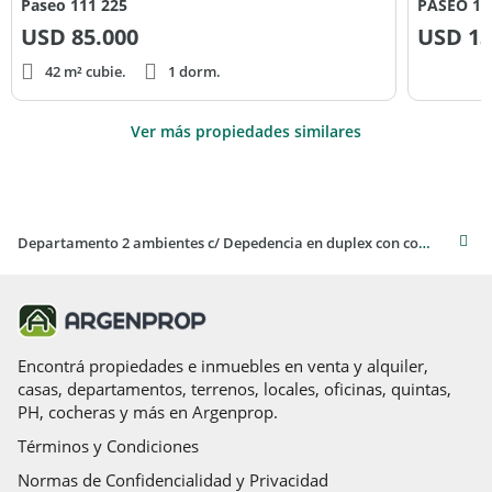
Paseo 111 225
PASEO 11
USD
85.000
USD
13
42 m² cubie.
1 dorm.
Ver más propiedades similares
Departamento 2 ambientes c/ Depedencia en duplex con cochera - Zona Centro de Villa Gesell
Encontrá propiedades e inmuebles en venta y alquiler,
casas, departamentos, terrenos, locales, oficinas, quintas,
PH, cocheras y más en Argenprop.
Términos y Condiciones
Normas de Confidencialidad y Privacidad