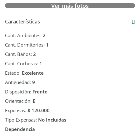
utilizadas sin autorización expresa (Ley 11.723). Las mismas
Ver más fotos
fueron tomadas por el tiular y/o provistas por el propietario.
La información contenida en el presente aviso es a título
Características
estimativo y no forma parte de ningún tipo de
documentación contractual. Las medidas y superficies
Cant. Ambientes:
2
definitivas, los importes de impuestos, tasas, servicios y
expensas indicados están sujetos a verificación por parte del
Cant. Dormitorios:
1
potencial comprador.
Cant. Baños:
2
Cant. Cocheras:
1
Estado:
Excelente
Antiguedad:
9
Disposición:
Frente
Orientación:
E
Expensas:
$ 120.000
Tipo Expensas:
No Incluidas
Dependencia