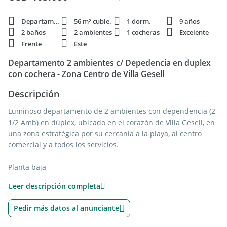
Departamento
56 m² cubie.
1 dorm.
9 años
2 baños
2 ambientes
1 cocheras
Excelente
Frente
Este
Departamento 2 ambientes c/ Depedencia en duplex
con cochera - Zona Centro de Villa Gesell
Descripción
Luminoso departamento de 2 ambientes con dependencia (2
1/2 Amb) en dúplex, ubicado en el corazón de Villa Gesell, en
una zona estratégica por su cercanía a la playa, al centro
comercial y a todos los servicios.
Planta baja
• Living comedor con salida a balcón al frente y vista abierta a
Leer descripción completa
la ciudad, donde tambien podemos observar el mar
• Cocina integrada, equipada con muebles a medida y caldera
Pedir más datos al anunciante
dual
• Dependencia de servicio