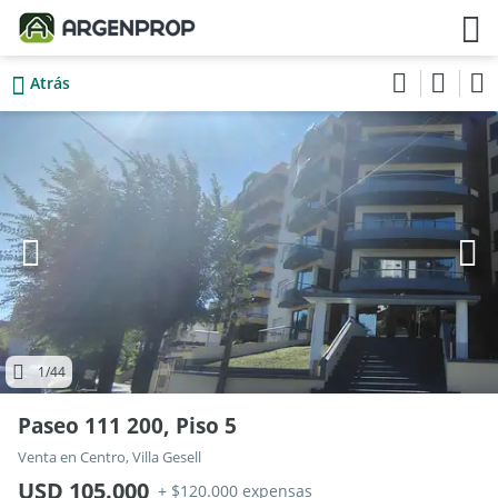
Atrás
1
/44
Paseo 111 200, Piso 5
Venta en Centro, Villa Gesell
USD 105.000
+ $120.000 expensas