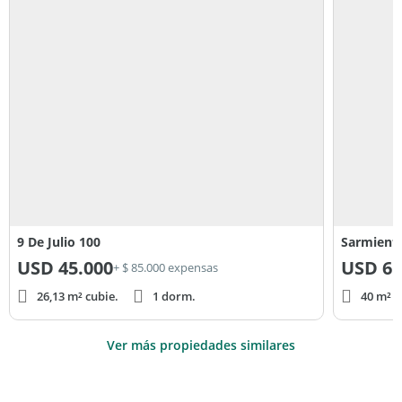
9 De Julio 100
Sarmient
USD
45.000
USD
65
+ $ 85.000 expensas
26,13 m² cubie.
1 dorm.
40 m² c
Ver más propiedades similares