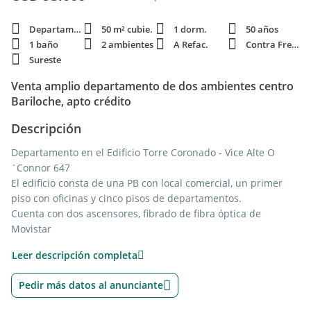
Departamento
50 m² cubie.
1 dorm.
50 años
1 baño
2 ambientes
A Refac.
Contra Frente
Sureste
Venta amplio departamento de dos ambientes centro
Bariloche, apto crédito
Descripción
Departamento en el Edificio Torre Coronado - Vice Alte O
´Connor 647
El edificio consta de una PB con local comercial, un primer
piso con oficinas y cinco pisos de departamentos.
Cuenta con dos ascensores, fibrado de fibra óptica de
Movistar
El destino de los departamentos es de vivienda familiar (no
Leer descripción completa
turístico)
Pedir más datos al anunciante
El departamento es interno, se ubica en el contrafrente hacia
el Este, cuenta con hall, cocina americana con conexión de