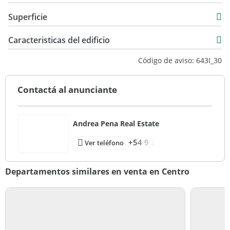
Departamento
Superficie
Venta
50 m2
USD 95.000
Caracteristicas del edificio
50 m2
7
Código de aviso: 643I_30
1
50
Contactá al anunciante
Bueno
Andrea Pena Real Estate
+54 9 2
Ver teléfono
Departamentos similares en venta en Centro