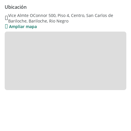
lavarropas, estar comedor, amplio dormitorio con placards,
Ubicación
baño completo con bañera.
Vice Almte OConnor 500, Piso 4, Centro, San Carlos de
Bariloche, Bariloche, Rio Negro
Agua caliente por termotanque , calefacción por radiadores
Ampliar mapa
con termocentral individual
Pisos alfombrados a excepción de baño y cocina que cuenta
con pisos cerámicos.
Es un departamento con instalaciones originales, ideal para
remodelar.
Escritura inmediata
Características: 2 Ambientes - 1 Habitación - 1 Baño - 50,10
m² cubiertos - Pavimento
Servicios:
Agua - Cloacas - Gas natural - Electricidad - Radiadores -
Termotanque - Recolección residuos