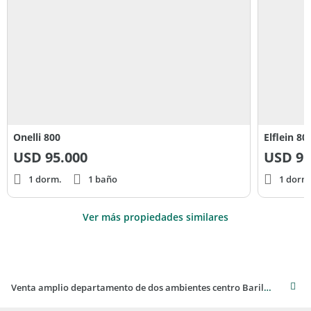
Onelli 800
Elflein 80
USD
95.000
USD
95
1 dorm.
1 baño
1 dorm
Ver más propiedades similares
Venta amplio departamento de dos ambientes centro Bariloche, apto crédito