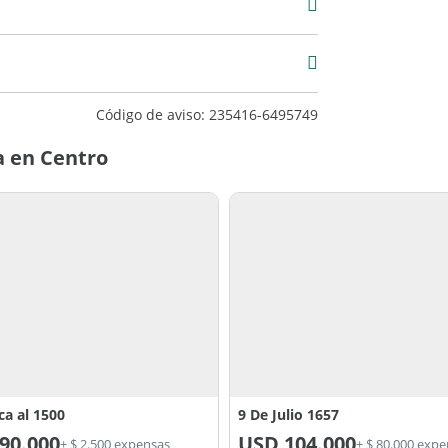
2
3
Código de aviso: 235416-6495749
uy Bueno
a en Centro
ca al 1500
9 De Julio 1657
90.000
USD
104.000
+ $ 2.500 expensas
+ $ 80.000 exp