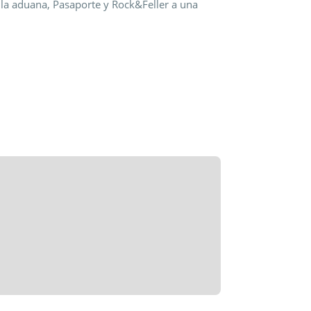
de la aduana, Pasaporte y Rock&Feller a una
a. Supersilencioso. Para disfrutar.