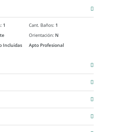
s:
1
Cant. Baños:
1
te
Orientación:
N
 Incluidas
Apto Profesional
Venta
USD 105.000
4 m2
58 m2