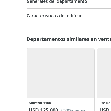
Generales del departamento
Caracteristicas del edificio
20
Entre
M
Departamentos similares en vent
Medianeras
Moreno 1100
Pte Ro
USD
125.000
USD
+ $ 2.000 expensas