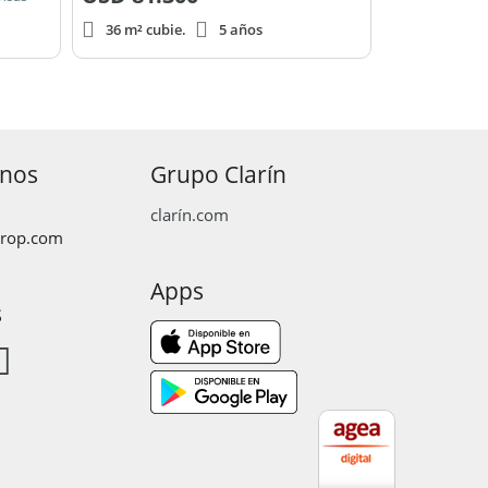
36 m² cubie.
5 años
anos
Grupo Clarín
clarín.com
prop.com
Apps
s