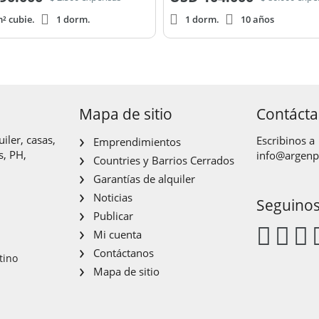
² cubie.
1 dorm.
1 dorm.
10 años
Mapa de sitio
Contáct
iler, casas,
Escribinos a
Emprendimientos
s, PH,
info@argen
Countries y Barrios Cerrados
Garantías de alquiler
Noticias
Seguino
Publicar
Mi cuenta
Contáctanos
tino
Mapa de sitio