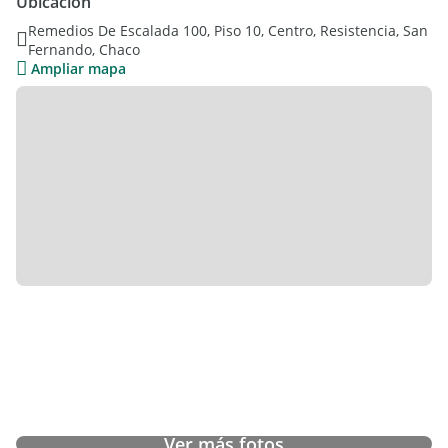
Ubicación
- Amplio living-comedor
Remedios De Escalada 100, Piso 10, Centro, Resistencia, San
- Cocina
Fernando, Chaco
- Lavadero
Ampliar mapa
- Balcón al contrafrente
- 2 dormitorios con vista lateral
- Baño
DESTACADOS
- Buen estado de conservación
- Excelente ventilación cruzada e iluminación natural
- Ubicación privilegiada en microcentro con tránsito fluido y
conectividad total
Ideal para vivienda permanente o inversión en una zona de
alta demanda y valorización sostenida.
Contactate para coordinar tu visita!
Ver más fotos