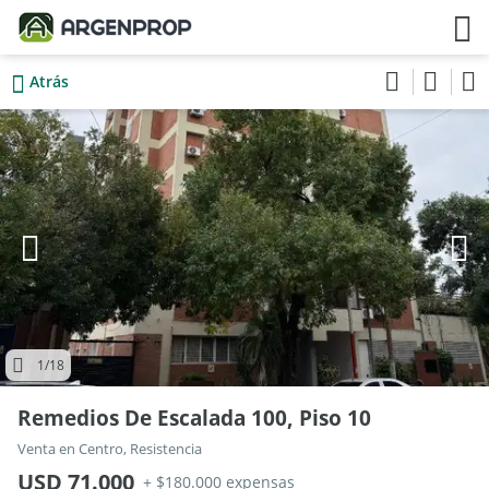
Atrás
1
/18
Remedios De Escalada 100, Piso 10
Venta en Centro, Resistencia
USD 71.000
+ $180.000 expensas