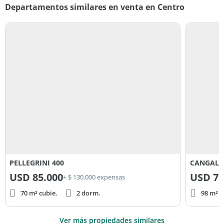
Departamentos similares en venta en Centro
PELLEGRINI 400
CANGALL
USD
85.000
USD
75
+ $ 130.000 expensas
70 m² cubie.
2 dorm.
98 m² c
Ver más propiedades similares