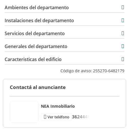
64 m2
USD 71.000
Ambientes del departamento
Instalaciones del departamento
Servicios del departamento
Generales del departamento
Caracteristicas del edificio
15
Código de aviso: 255270-6482179
4
Torre
Contactá al anunciante
Muy Bueno
NEA Inmobiliario
3624448
Ver teléfono