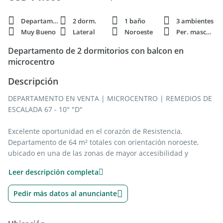
Departamento
2 dorm.
1 baño
3 ambientes
Muy Bueno
Lateral
Noroeste
Per. mascota
Departamento de 2 dormitorios con balcon en
microcentro
Descripción
DEPARTAMENTO EN VENTA | MICROCENTRO | REMEDIOS DE
ESCALADA 67 - 10° "D"
Excelente oportunidad en el corazón de Resistencia.
Departamento de 64 m² totales con orientación noroeste,
ubicado en una de las zonas de mayor accesibilidad y
conectividad de la ciudad.
Leer descripción completa
A pasos de la Plaza Central 25 de Mayo, Peatonal y Plaza 12
de Octubre, con acceso inmediato a transporte público,
Pedir más datos al anunciante
comercios y todo tipo de servicios.
DISTRIBUCIÓN