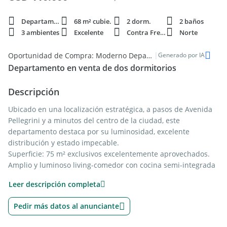
Departamento
68 m² cubie.
2 dorm.
2 baños
3 ambientes
Excelente
Contra Frente
Norte
|
Oportunidad de Compra: Moderno Departamento en Venta en el Centro de Rosario
Generado por IA
Departamento en venta de dos dormitorios
Descripción
Ubicado en una localización estratégica, a pasos de Avenida
Pellegrini y a minutos del centro de la ciudad, este
departamento destaca por su luminosidad, excelente
distribución y estado impecable.
Superficie: 75 m² exclusivos excelentemente aprovechados.
Amplio y luminoso living-comedor con cocina semi-integrada
totalmente equipada.
Leer descripción completa
Balcón corrido, gran balcón al frente con orientación Norte, lo
que garantiza luz natural todo el día y una hermosa vista
Pedir más datos al anunciante
despejada. Con salida directa desde el living y ambos
dormitorios.