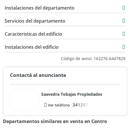
75 m2
Instalaciones del departamento
Servicios del departamento
Caracteristicas del edificio
10
Instalaciones del edificio
5
Código de aviso: 162276-6447829
10
Entre Medianeras
Contactá al anunciante
Muy Bueno
Saavedra Tobajas Propiedades
3412973
Ver teléfono
Departamentos similares en venta en Centro