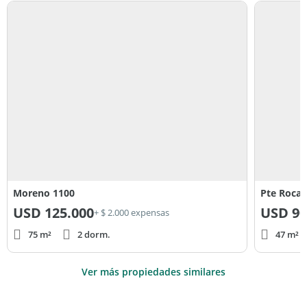
Moreno 1100
Pte Roca 
USD
125.000
USD
90
+ $ 2.000 expensas
75 m²
2 dorm.
47 m² c
Ver más propiedades similares