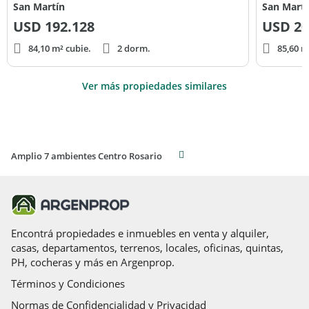
San Martín
San Martí
USD
192.128
USD
20
84,10 m² cubie.
2 dorm.
85,60 m
Ver más propiedades similares
Amplio 7 ambientes Centro Rosario
Encontrá propiedades e inmuebles en venta y alquiler,
casas, departamentos, terrenos, locales, oficinas, quintas,
PH, cocheras y más en Argenprop.
Términos y Condiciones
Normas de Confidencialidad y Privacidad