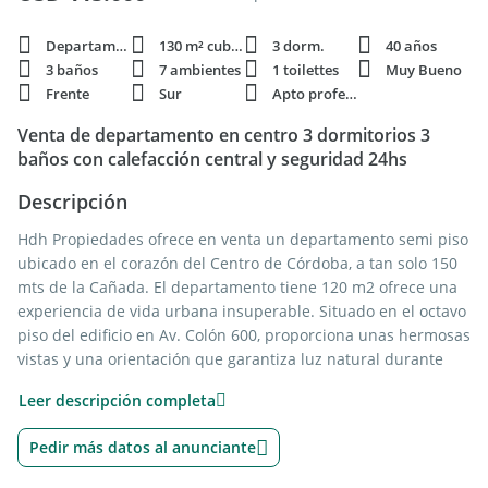
Departamento
130 m² cubie.
3 dorm.
40 años
3 baños
7 ambientes
1 toilettes
Muy Bueno
Frente
Sur
Apto profesi.
Venta de departamento en centro 3 dormitorios 3
baños con calefacción central y seguridad 24hs
Descripción
Hdh Propiedades ofrece en venta un departamento semi piso
ubicado en el corazón del Centro de Córdoba, a tan solo 150
mts de la Cañada. El departamento tiene 120 m2 ofrece una
experiencia de vida urbana insuperable. Situado en el octavo
piso del edificio en Av. Colón 600, proporciona unas hermosas
vistas y una orientación que garantiza luz natural durante
todo el día.
Leer descripción completa
PRECIO USD115.000.- Se financia el 70% y el 30% SE
Pedir más datos al anunciante
FINANCIA. Déjanos tu consulta