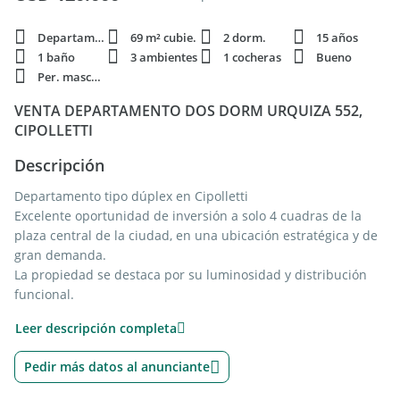
Departamento
69 m² cubie.
2 dorm.
15 años
1 baño
3 ambientes
1 cocheras
Bueno
Per. mascota
VENTA DEPARTAMENTO DOS DORM URQUIZA 552,
CIPOLLETTI
Descripción
Departamento tipo dúplex en Cipolletti
Excelente oportunidad de inversión a solo 4 cuadras de la
plaza central de la ciudad, en una ubicación estratégica y de
gran demanda.
La propiedad se destaca por su luminosidad y distribución
funcional.
Características:
Leer descripción completa
* 2 dormitorios
* Cocina
Pedir más datos al anunciante
* Living comedor
* Balcón con parrilla