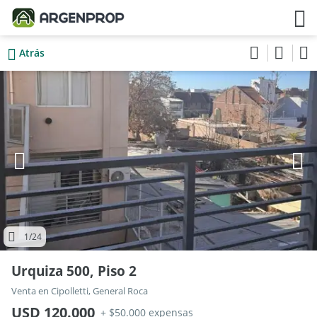
Atrás
1
/24
Urquiza 500, Piso 2
Venta en Cipolletti, General Roca
USD 120.000
+ $50.000 expensas