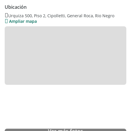
Muy luminoso
Ubicación
Apto crédito
Urquiza 500, Piso 2, Cipolletti, General Roca, Rio Negro
Ideal para renta o vivienda permanente
Ampliar mapa
Las medidas son aproximadas.
Consultas y visitas: +54 923