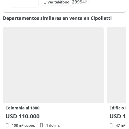
2995483
Ver teléfono
Departamentos similares en venta en Cipolletti
Colombia al 1800
Edificio El
USD
110.000
USD
12
108 m² cubie.
1 dorm.
47 m² c