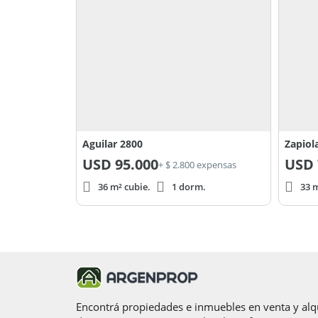
Aguilar 2800
Zapiol
USD
95.000
USD
+ $ 2.800 expensas
36 m² cubie.
1 dorm.
33 m
Encontrá propiedades e inmuebles en venta y alqu