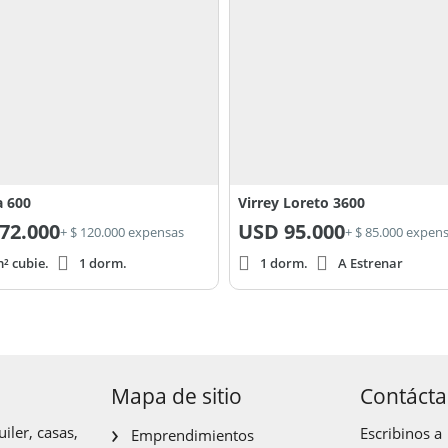
a 600
Virrey Loreto 3600
72.000
USD
95.000
+ $ 120.000 expensas
+ $ 85.000 expen
² cubie.
1 dorm.
1 dorm.
A Estrenar
Mapa de sitio
Contáct
iler, casas,
Escribinos a
Emprendimientos