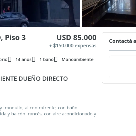
 Piso 3
USD 85.000
Contactá 
+ $150.000 expensas
orio
14 años
1 baño
Monoambiente
IENTE DUEÑO DIRECTO
ranquilo, al contrafrente, con baño
da y balcón francés, con aire acondicionado y