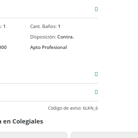
s:
1
Cant. Baños:
1
Disposición:
Contra.
000
Apto Profesional
Venta
USD 85.000
Código de aviso: 6LKN_6
 en Colegiales