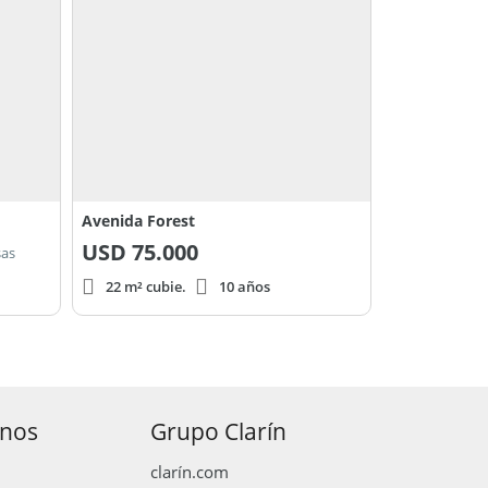
Avenida Forest
USD
75.000
sas
22 m² cubie.
10 años
anos
Grupo Clarín
clarín.com