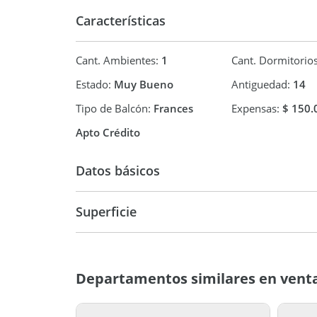
POR FAVOR)
Características
Cant. Ambientes:
1
Cant. Dormitorio
Estado:
Muy Bueno
Antiguedad:
14
Tipo de Balcón:
Frances
Expensas:
$ 150.
Apto Crédito
Datos básicos
Superficie
Departamento
31 m2
31 m2
Departamentos similares en venta