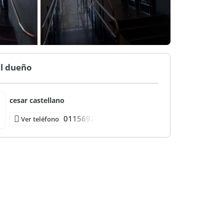
al dueño
cesar castellano
0115692
Ver teléfono