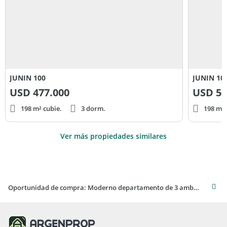
JUNIN 100
JUNIN 10
USD
477.000
USD
56
198 m² cubie.
3 dorm.
198 m² 
Ver más propiedades similares
Oportunidad de compra: Moderno departamento de 3 ambientes en Corrientes