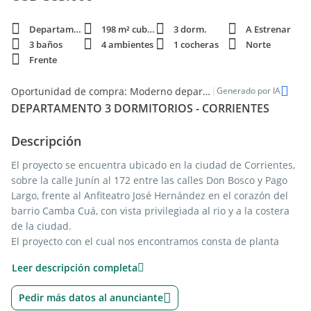
Departamento
198 m² cubie.
3 dorm.
A Estrenar
3 baños
4 ambientes
1 cocheras
Norte
Frente
|
Oportunidad de compra: Moderno departamento de 3 ambientes en Corrientes
Generado por IA
DEPARTAMENTO 3 DORMITORIOS - CORRIENTES
Descripción
El proyecto se encuentra ubicado en la ciudad de Corrientes,
sobre la calle Junín al 172 entre las calles Don Bosco y Pago
Largo, frente al Anfiteatro José Hernández en el corazón del
barrio Camba Cuá, con vista privilegiada al rio y a la costera
de la ciudad.
El proyecto con el cual nos encontramos consta de planta
baja constituido por Palier, núcleo vertical y cocheras.
Leer descripción completa
CARACTERISTICAS:
Pedir más datos al anunciante
. Superficie propia: 187,44 m2.