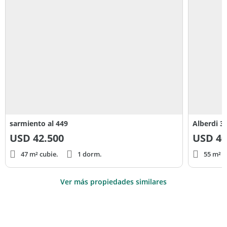
sarmiento al 449
Alberdi 3
USD
42.500
USD
40
47 m² cubie.
1 dorm.
55 m² c
Ver más propiedades similares