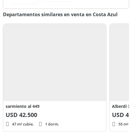
Departamentos similares en venta en Costa Azul
sarmiento al 449
Alberdi 3
USD
42.500
USD
40
47 m² cubie.
1 dorm.
55 m² c