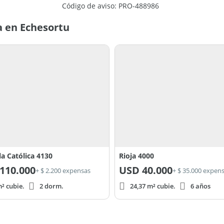
Código de aviso: PRO-488986
a en Echesortu
la Católica 4130
Rioja 4000
110.000
USD
40.000
+ $ 2.200 expensas
+ $ 35.000 expen
² cubie.
2 dorm.
24,37 m² cubie.
6 años