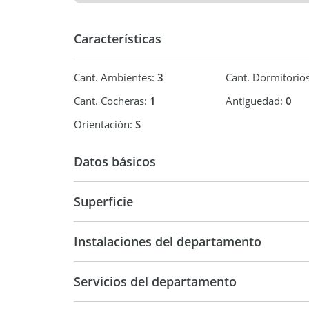
- Gas
Características
Consúltanos y descubrí tu próximo hogar.
Cant. Ambientes:
3
Cant. Dormitorio
Cant. Cocheras:
1
Antiguedad:
0
Orientación:
S
Datos básicos
Venta
USD 127.
Superficie
74 m2
Instalaciones del departamento
Servicios del departamento