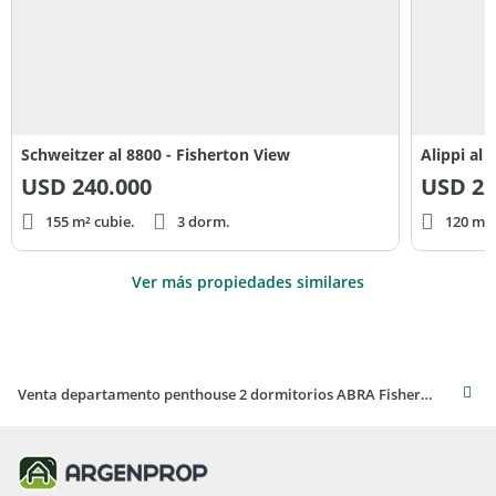
Schweitzer al 8800 - Fisherton View
Alippi al
USD
240.000
USD
22
155 m² cubie.
3 dorm.
120 m² 
Ver más propiedades similares
Venta departamento penthouse 2 dormitorios ABRA Fisherton