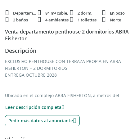
Departamento
84 m² cubie.
2 dorm.
En pozo
2 baños
4 ambientes
1 toilettes
Norte
Venta departamento penthouse 2 dormitorios ABRA
Fisherton
Descripción
EXCLUSIVO PENTHOUSE CON TERRAZA PROPIA EN ABRA
FISHERTON – 2 DORMITORIOS
ENTREGA OCTUBRE 2028
Ubicado en el complejo ABRA FISHERTON, a metros del
ingreso al Country del Jockey Club de Rosario, esta propiedad
Leer descripción completa
combina el confort de un penthouse con las comodidades y
amenities de este importante desarrollo de usos mixtos.
Pedir más datos al anunciante
La unidad cuenta con un diseño moderno que maximiza la
integración entre los espacios interiores y exteriores. Dispone