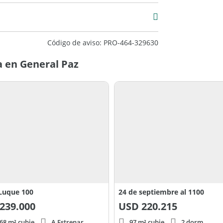
Código de aviso: PRO-464-329630
 en General Paz
Luque 100
24 de septiembre al 1100
239.000
USD
220.215
68 m² cubie.
A Estrenar
97 m² cubie.
2 dorm.