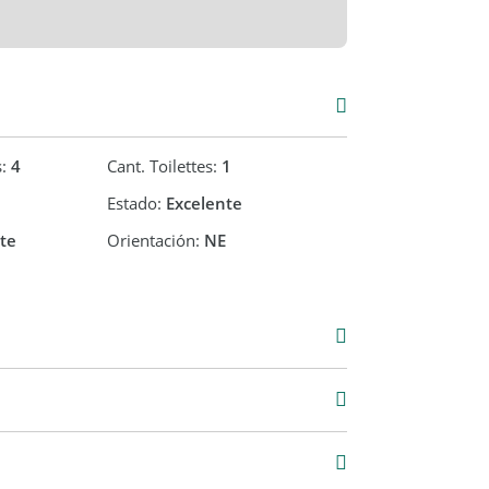
dad.
a, segura y con todo al alcance: gastronomía,
pida conexión con el centro de la ciudad.
s:
4
Cant. Toilettes:
1
Estado:
Excelente
te
Orientación:
NE
Venta
USD 300.000