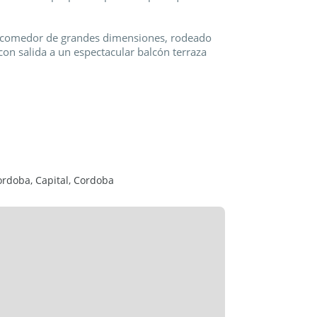
g-comedor de grandes dimensiones, rodeado
con salida a un espectacular balcón terraza
tar cada momento. Tipologia de 2 plantas, Piso
z en todos los ambientes, acompañando una
ordoba, Capital, Cordoba
valoran los espacios amplios, la calidad