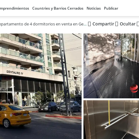
mprendimientos
Countries y Barrios Cerrados
Noticias
Publicar
Compartir
Ocultar
Luminoso departamento de 4 dormitorios en venta en General Paz