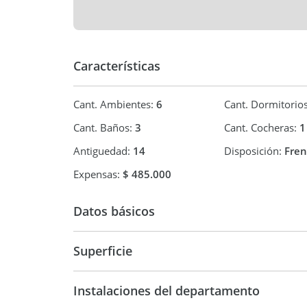
constructiva y una ubicación estratégica en la ciu
Ubicado en Barrio General Paz, una zona tranquil
comercios, espacios verdes, centros de salud y rá
Características
Cant. Ambientes:
6
Cant. Dormitorio
Cant. Baños:
3
Cant. Cocheras:
1
Antiguedad:
14
Disposición:
Fren
Expensas:
$ 485.000
Datos básicos
Superficie
Departamento
282 m2
Instalaciones del departamento