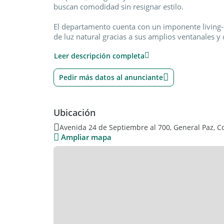
buscan comodidad sin resignar estilo.
El departamento cuenta con un imponente livin
de luz natural gracias a sus amplios ventanales y 
con vistas abiertas a la ciudad, ideal para disfru
Leer descripción completa
7 y 8.
Sus pisos de parquet aportan elegancia y calide
Pedir más datos al anunciante
distribución funcional y confortable.
4 dormitorios amplios y luminosos
Ubicación
Dormitorios con vestidor y baño en suite
4 baños en total
Avenida 24 de Septiembre al 700, General Paz, C
Cocina totalmente equipada
Ampliar mapa
2 Balcones terraza
Cochera
Además, el edificio ofrece amenities de categoría:
Piscina
SUM totalmente equipado
Una propiedad exclusiva, ideal para familias que 