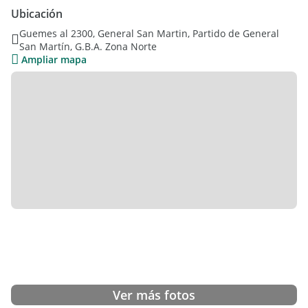
Ubicación
Ideal para quienes buscan comodidad y potencial de alquiler
Guemes al 2300, General San Martin, Partido de General
en una ubicación estratégica.
San Martín, G.B.A. Zona Norte
Ampliar mapa
Con renta.
FLAMENCO PROPIEDADES
Whatsapp
Instagram: flamencopropiedades
Facebook: flamencopropiedades
Ver más fotos