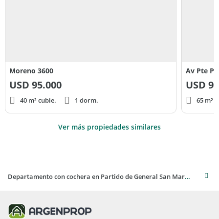
Moreno 3600
Av Pte Pe
USD
95.000
USD
94
40 m² cubie.
1 dorm.
65 m² c
Ver más propiedades similares
Departamento con cochera en Partido de General San Martín - Oportunidad de Compra