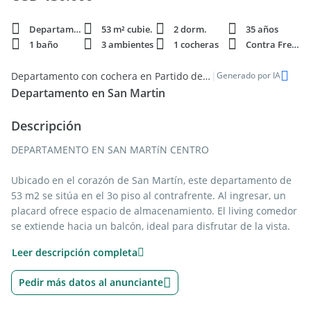
Departamento
53 m² cubie.
2 dorm.
35 años
1 baño
3 ambientes
1 cocheras
Contra Frente
|
Departamento con cochera en Partido de General San Martín - Oportunidad de Compra
Generado por IA
Departamento en San Martin
Descripción
DEPARTAMENTO EN SAN MARTíN CENTRO
Ubicado en el corazón de San Martín, este departamento de
53 m2 se sitúa en el 3o piso al contrafrente. Al ingresar, un
placard ofrece espacio de almacenamiento. El living comedor
se extiende hacia un balcón, ideal para disfrutar de la vista.
La cocina es independiente y cuenta con lavadero. Dispone
Leer descripción completa
de dos dormitorios, uno con placard, y un baño completo.
Pedir más datos al anunciante
Incluye cochera cubierta en subsuelo y el edificio ofrece un
jardín común. Apto crédito.