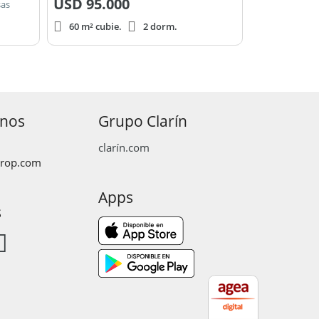
USD
95.000
sas
60 m² cubie.
2 dorm.
anos
Grupo Clarín
clarín.com
prop.com
Apps
s