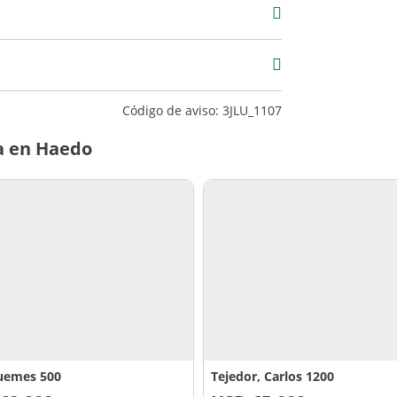
tivo interior.
xcelente
Código de aviso: 3JLU_1107
a en Haedo
uemes 500
Tejedor, Carlos 1200