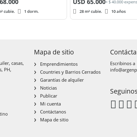
68.000
USD
65.000
+ $ 40.000 expen
² cubie.
1 dorm.
28 m² cubie.
10 años
Mapa de sitio
Contáct
iler, casas,
Escribinos a
Emprendimientos
s, PH,
info@argen
Countries y Barrios Cerrados
Garantías de alquiler
Noticias
Seguino
Publicar
Mi cuenta
Contáctanos
tino
Mapa de sitio