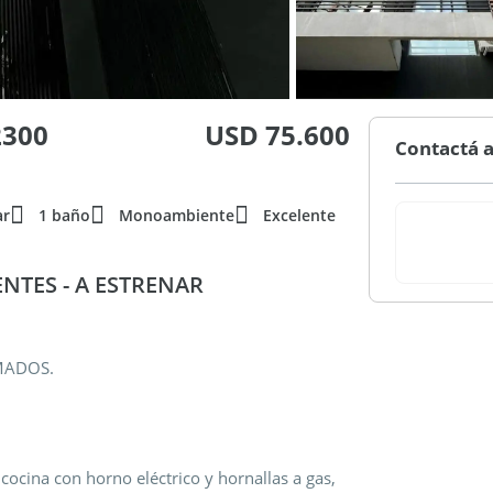
2300
USD 75.600
Contactá a
ar
1 baño
Monoambiente
Excelente
ENTES - A ESTRENAR
MADOS.
cocina con horno eléctrico y hornallas a gas,