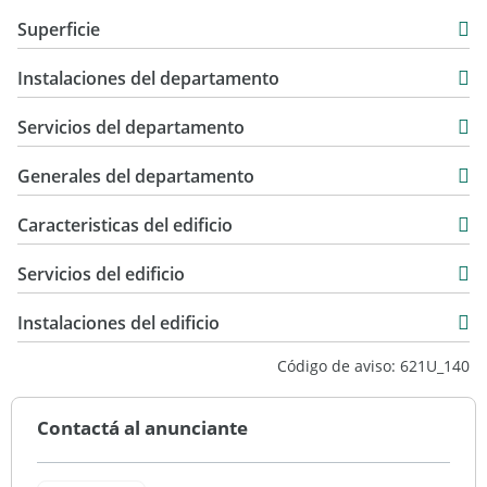
Departamento
Superficie
Venta
42 m2
USD 75.000
Instalaciones del departamento
3 m2
45 m2
Servicios del departamento
Generales del departamento
Caracteristicas del edificio
6
Servicios del edificio
2
Standard
Instalaciones del edificio
Cemento
Código de aviso: 621U_140
Excelente
10 m2
Contactá al anunciante
Vista ciudad