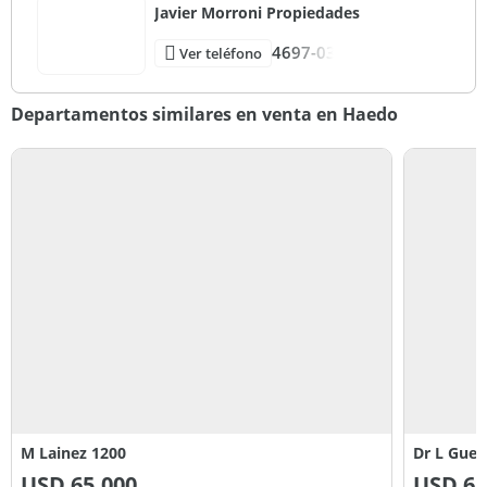
Javier Morroni Propiedades
4697-03
Ver teléfono
Departamentos similares en venta en Haedo
M Lainez 1200
Dr L Gue
USD
65.000
USD
68