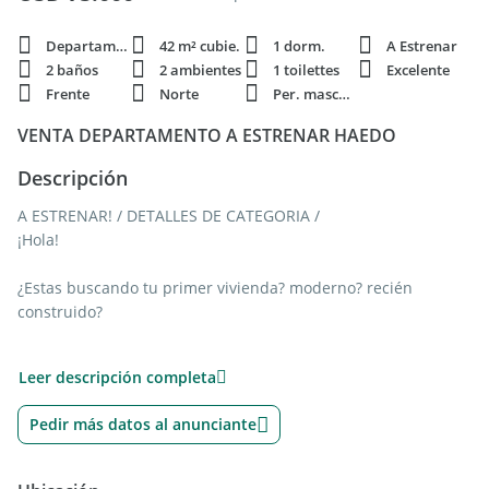
Departamento
42 m² cubie.
1 dorm.
A Estrenar
2 baños
2 ambientes
1 toilettes
Excelente
Frente
Norte
Per. mascota
VENTA DEPARTAMENTO A ESTRENAR HAEDO
Descripción
A ESTRENAR! / DETALLES DE CATEGORIA /
¡Hola!
¿Estas buscando tu primer vivienda? moderno? recién
construido?
Te podemos ofrecer un muy buen departamento de dos
Leer descripción completa
ambientes a estrenar, las unidades disponibles están en
cuarto y quinto piso, con vista al frente la sala principal y el
Pedir más datos al anunciante
dormitorio. El ambiente principal posee área de cocina
integrada, con artefacto para cocinar mas todos los
mobiliarios, bajo y alto mesada nuevos, baño tipo toilette,